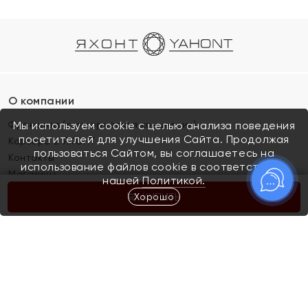
О компании
Франшиза (коммерческая концессия)
Мы используем cookie с целью анализа поведения
посетителей для улучшения Сайта. Продолжая
Карьера в ЯХОНТ
пользоваться Сайтом, вы соглашаетесь на
Контакты
использование файлов cookie в соответствии с
Магазины
нашей
Политикой.
Хорошо
КУПИТЬ
Покупателям
Как определить размер украшения
Киров
Акции
Магазины
Скупка и обмен золота
Отзывы
Электронный подарочный сертификат
Помолвка и свадьба