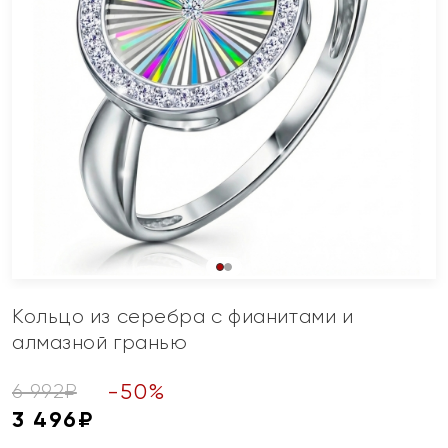
Кольцо из серебра с фианитами и
алмазной гранью
-
50
%
6 992
₽
3 496
₽