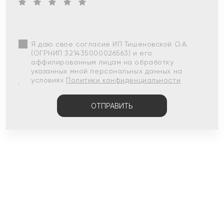
Я даю свое согласие ИП Тишеновской О.А.
(ОГРНИП 321435000026563) и его
аффилированным лицам на обработку
указанных мной персональных данных на
условиях
Политики конфиденциальности
ОТПРАВИТЬ