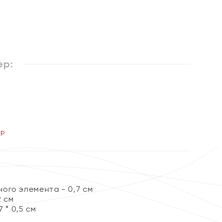
%
ер:
ер
ого элемента - 0,7 см
2 см
 * 0,5 см