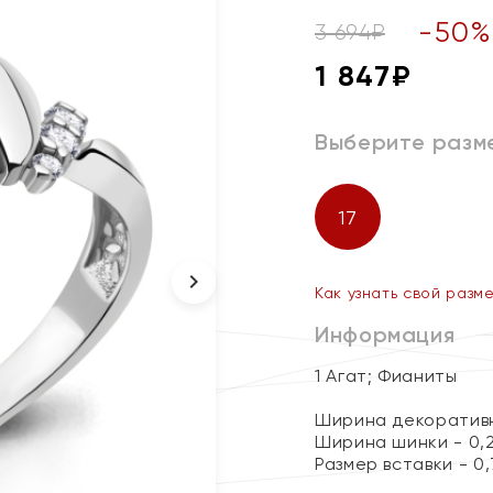
-
50
3 694
₽
1 847
₽
Выберите разм
17
Как узнать свой разм
Информация
1 Агат; Фианиты
Ширина декоративн
Ширина шинки - 0,
Размер вставки - 0,7