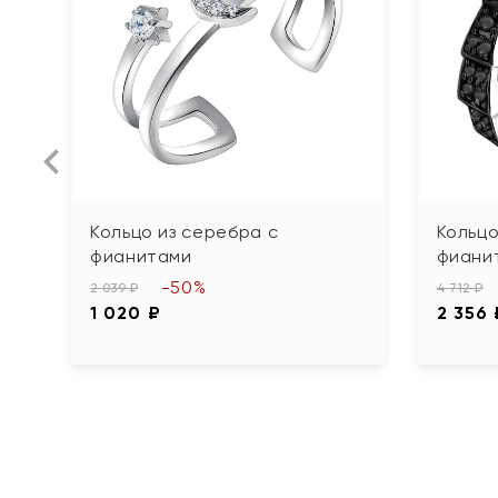
Кольцо из серебра с
Кольцо
фианитами
фианит
-50%
2 039 ₽
4 712 ₽
1 020 ₽
2 356 