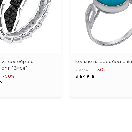
 из серебра с
Кольцо из серебра с б
ами "Змея"
-50%
7 097 ₽
-50%
3 549 ₽
₽