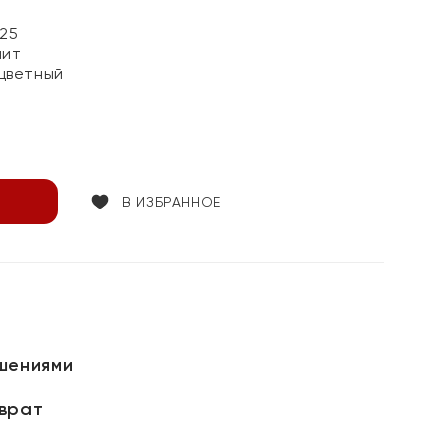
25
нит
цветный
В ИЗБРАННОЕ
шениями
зврат