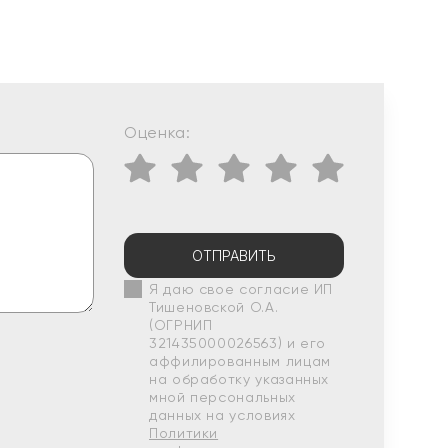
Оценка:
ОТПРАВИТЬ
Я даю свое согласие ИП
Тишеновской О.А.
(ОГРНИП
321435000026563) и его
аффилированным лицам
на обработку указанных
мной персональных
данных на условиях
Политики