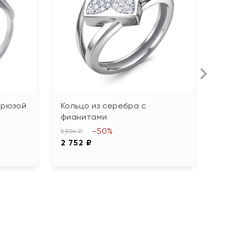
ирюзой
Кольцо из серебра с
К
фианитами
с
ф
-50%
5 504 ₽
2 752 ₽
4 
2