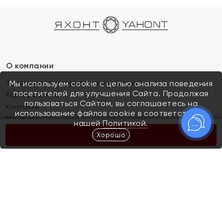
О компании
Франшиза (коммерческая концессия)
Мы используем cookie с целью анализа поведения
посетителей для улучшения Сайта. Продолжая
Карьера в ЯХОНТ
пользоваться Сайтом, вы соглашаетесь на
Контакты
использование файлов cookie в соответствии с
Магазины
нашей
Политикой.
Хорошо
КУПИТЬ
Покупателям
Как определить размер украшения
Киров
Акции
Магазины
Скупка и обмен золота
Отзывы
Электронный подарочный сертификат
Помолвка и свадьба
Правила пользования Электронным