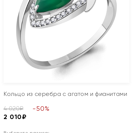
Кольцо из серебра с агатом и фианитами
-
50
%
4 020
₽
2 010
₽
Выберите размер: