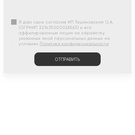
Я даю свое согласие ИП Тишеновской О.А.
(ОГРНИП 321435000026563) и его
аффилированным лицам на обработку
указанных мной персональных данных на
условиях
Политики конфиденциальности
ОТПРАВИТЬ