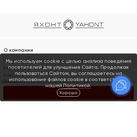
О компании
Франшиза (коммерческая концессия)
Мы используем cookie с целью анализа поведения
посетителей для улучшения Сайта. Продолжая
Карьера в ЯХОНТ
пользоваться Сайтом, вы соглашаетесь на
Контакты
использование файлов cookie в соответствии с
Магазины
нашей
Политикой.
Хорошо
КУПИТЬ
Покупателям
Как определить размер украшения
Киров
Акции
Магазины
Скупка и обмен золота
Отзывы