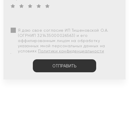
Я даю свое согласие ИП Тишеновской О.А.
(ОГРНИП 321435000026563) и его
аффилированным лицам на обработку
указанных мной персональных данных на
условиях
Политики конфиденциальности
ОТПРАВИТЬ