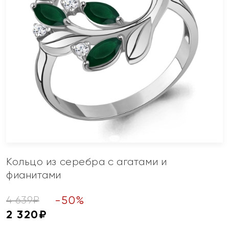
Кольцо из серебра с агатами и
фианитами
-
50
%
4 639
₽
2 320
₽