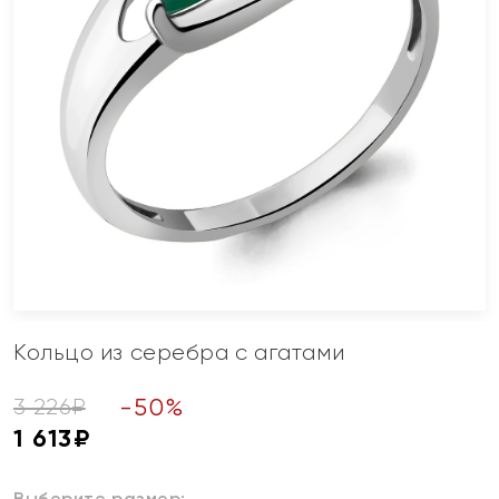
Кольцо из серебра с агатами
-
50
%
3 226
₽
1 613
₽
Выберите размер: