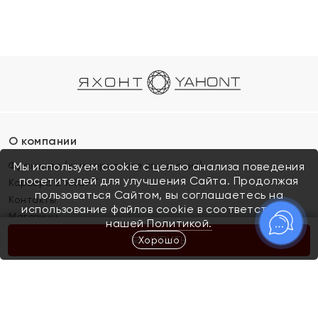
О компании
Франшиза (коммерческая концессия)
Мы используем cookie с целью анализа поведения
посетителей для улучшения Сайта. Продолжая
Карьера в ЯХОНТ
пользоваться Сайтом, вы соглашаетесь на
Контакты
использование файлов cookie в соответствии с
Магазины
нашей
Политикой.
Хорошо
КУПИТЬ
Покупателям
Как определить размер украшения
Киров
Акции
Магазины
Скупка и обмен золота