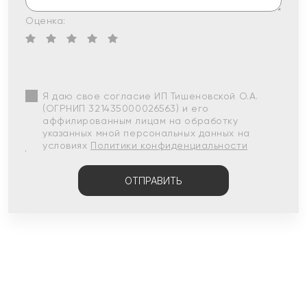
Оценка:
Я даю свое согласие ИП Тишеновской О.А.
(ОГРНИП 321435000026563) и его
аффилированным лицам на обработку
указанных мной персональных данных на
условиях
Политики конфиденциальности
ОТПРАВИТЬ