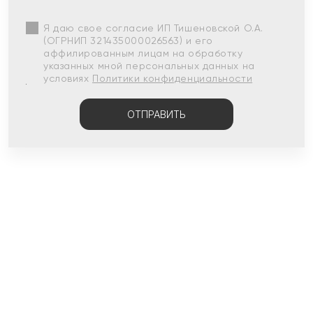
Я даю свое согласие ИП Тишеновской О.А.
(ОГРНИП 321435000026563) и его
аффилированным лицам на обработку
указанных мной персональных данных на
условиях
Политики конфиденциальности
ОТПРАВИТЬ