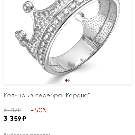
Кольцо из серебра "Корона"
-
50
%
6 717
₽
3 359
₽
Выберите размер: