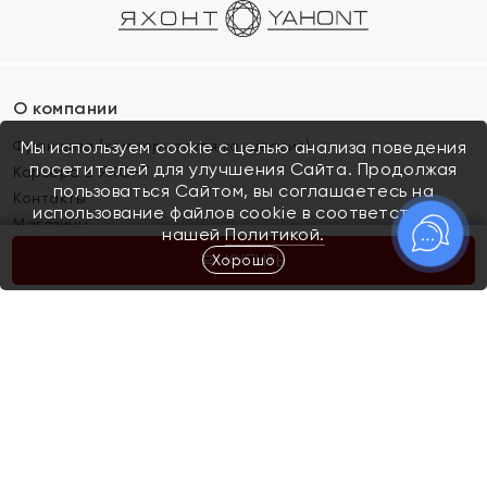
О компании
Франшиза (коммерческая концессия)
Мы используем cookie с целью анализа поведения
посетителей для улучшения Сайта. Продолжая
Карьера в ЯХОНТ
пользоваться Сайтом, вы соглашаетесь на
Контакты
использование файлов cookie в соответствии с
Магазины
нашей
Политикой.
Хорошо
КУПИТЬ
Покупателям
Как определить размер украшения
Киров
Акции
Магазины
Скупка и обмен золота
Отзывы
Электронный подарочный сертификат
Помолвка и свадьба
Правила пользования Электронным
Каталог
подарочным сертификатом «Яхонт»