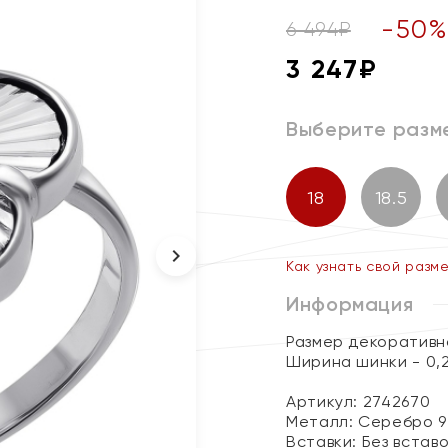
-
50
6 494
₽
3 247
₽
Выберите разм
18
18.5
Как узнать свой разм
Информация
Размер декоративног
Ширина шинки - 0,
Артикул: 2742670
Металл:
Серебро 9
Вставки:
Без встав