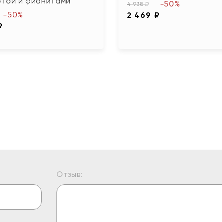
отой и фианитами
-50%
4 938 ₽
-50%
2 469 ₽
₽
Отзыв: