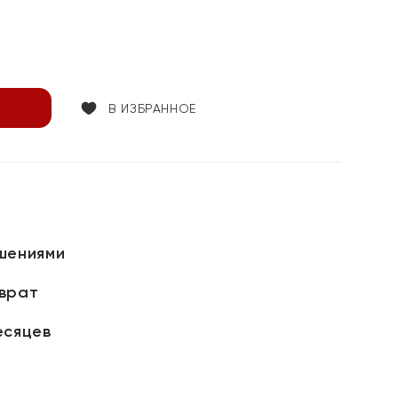
В ИЗБРАННОЕ
шениями
зврат
есяцев