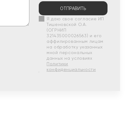
ОТПРАВИТЬ
Я даю свое согласие ИП
Тишеновской О.А.
(ОГРНИП
321435000026563) и его
аффилированным лицам
на обработку указанных
мной персональных
данных на условиях
Политики
конфиденциальности