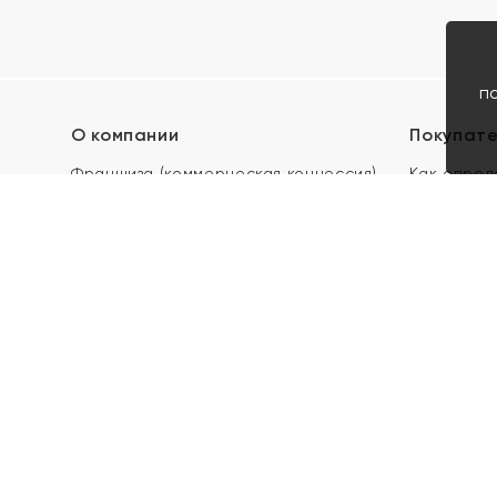
п
О компании
Покупат
Франшиза (коммерческая концессия)
Как опред
Карьера в ЯХОНТ
Акции
Контакты
Скупка и 
Магазины
Отзывы
Электронн
Правила п
подарочны