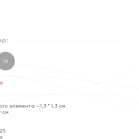
%
ер:
19
ер
о элемента - 1,3 * 1,3 см
2 см
25
ок