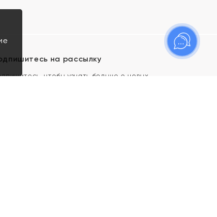
ие
одпишитесь на рассылку
одпишитесь, чтобы узнать больше о новых
оступлениях, новостях и спецпредложениях Яхонт!
Я даю свое согласие ИП Тишеновской О.А.
(ОГРНИП 321435000026563) и его
аффилированным лицам на обработку указанных
мной персональных данных на условиях
Политики