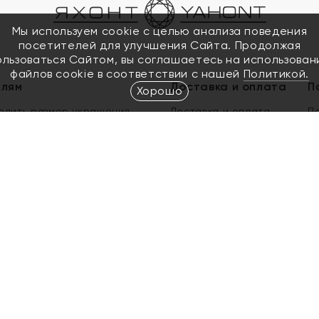
Мы используем cookie с целью анализа поведения
посетителей для улучшения Сайта. Продолжая
ользоваться Сайтом, вы соглашаетесь на использован
файлов cookie в соответствии с нашей
Политикой.
елям
Доставка и оплата
П
Хорошо
елить размер украшения
Доставка и оплата
П
п
обмен золота
ый подарочный сертификат
ользования Электронным
м сертификатом «Яхонт»