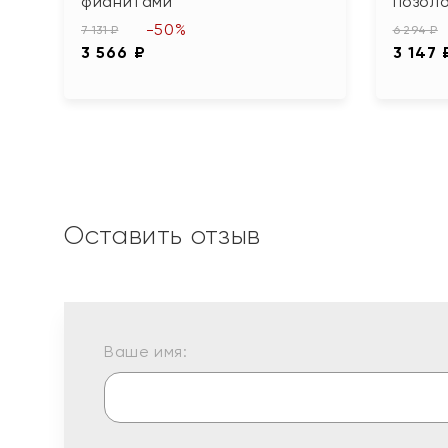
фианитами
позол
-50%
7 131 ₽
6 294 ₽
3 566 ₽
3 147 
Оставить отзыв
Ваше имя: