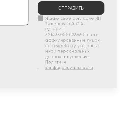
ОТПРАВИТЬ
Я даю свое согласие ИП
Тишеновской О.А.
(ОГРНИП
321435000026563) и его
аффилированным лицам
на обработку указанных
мной персональных
данных на условиях
Политики
конфиденциальности