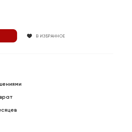
В ИЗБРАННОЕ
шениями
зврат
есяцев