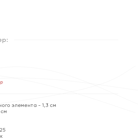
ер:
ер
ого элемента - 1,3 см
 см
25
ок