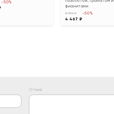
позолотой, гранатом и
-50%
фианитами
₽
-50%
8 934 ₽
4 467 ₽
Отзыв: