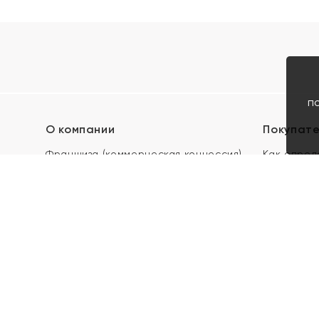
п
О компании
Покупат
Франшиза (коммерческая концессия)
Как опред
Карьера в ЯХОНТ
Акции
Контакты
Скупка и 
Магазины
Отзывы
Электронн
Правила п
подарочны