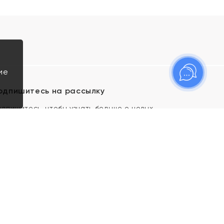
ие
одпишитесь на рассылку
одпишитесь, чтобы узнать больше о новых
оступлениях, новостях и спецпредложениях Яхонт!
Я даю свое согласие ИП Тишеновской О.А.