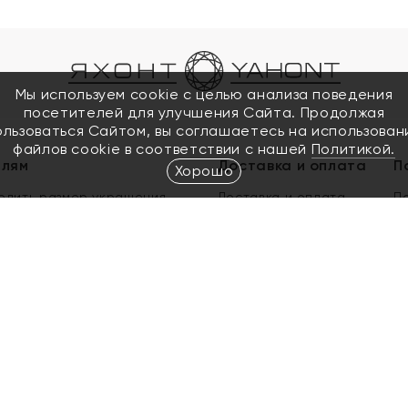
Мы используем cookie с целью анализа поведения
посетителей для улучшения Сайта. Продолжая
ользоваться Сайтом, вы соглашаетесь на использован
файлов cookie в соответствии с нашей
Политикой.
елям
Доставка и оплата
П
Хорошо
елить размер украшения
Доставка и оплата
П
п
обмен золота
ый подарочный сертификат
ользования Электронным
м сертификатом «Яхонт»