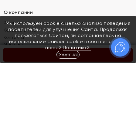
О компании
Франшиза (коммерческая концессия)
Мы используем cookie с целью анализа поведения
посетителей для улучшения Сайта. Продолжая
Карьера в ЯХОНТ
пользоваться Сайтом, вы соглашаетесь на
Контакты
использование файлов cookie в соответствии с
Магазины
нашей
Политикой.
Хорошо
КУПИТЬ
Покупателям
Как определить размер украшения
Киров
Акции
Магазины
Скупка и обмен золота
Отзывы
Электронный подарочный сертификат
Помолвка и свадьба
Правила пользования Электронным
Каталог
подарочным сертификатом «Яхонт»
Новинки
Доставка и оплата
Акции