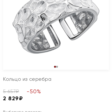
Кольцо из серебра
-
50
%
5 657
₽
2 829
₽
Выберите размер: