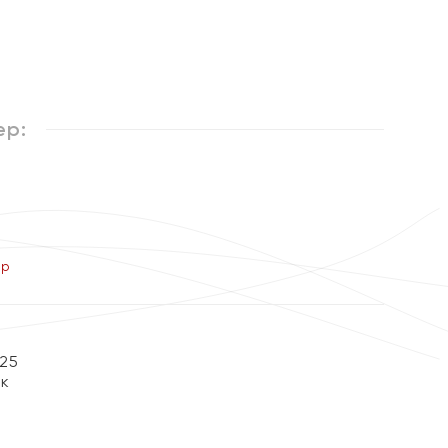
%
ер:
ер
25
ок