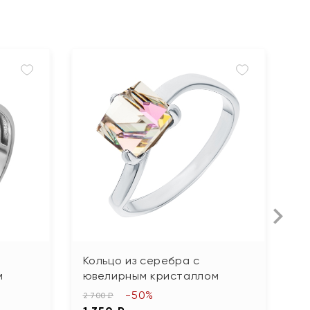
Кольцо из серебра с
К
м
ювелирным кристаллом
п
ф
-50%
2 700 ₽