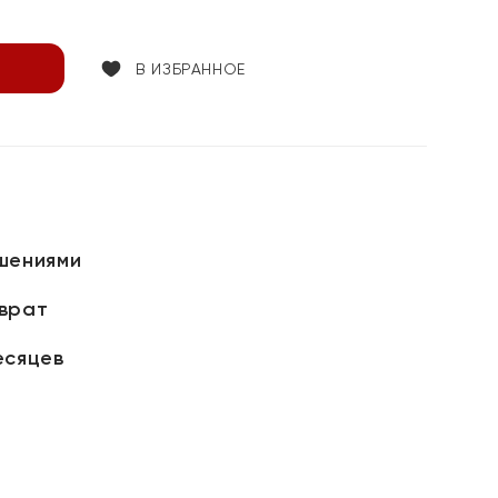
В ИЗБРАННОЕ
шениями
зврат
есяцев