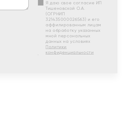
Я даю свое согласие ИП
Тишеновской О.А.
(ОГРНИП
321435000026563) и его
аффилированным лицам
на обработку указанных
мной персональных
данных на условиях
Политики
конфиденциальности