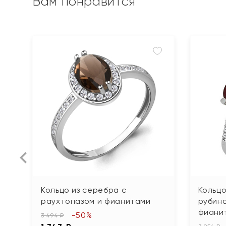
Вам понравится
Кольцо из серебра с
Кольцо
раухтопазом и фианитами
рубин
фиани
-50%
3 494 ₽