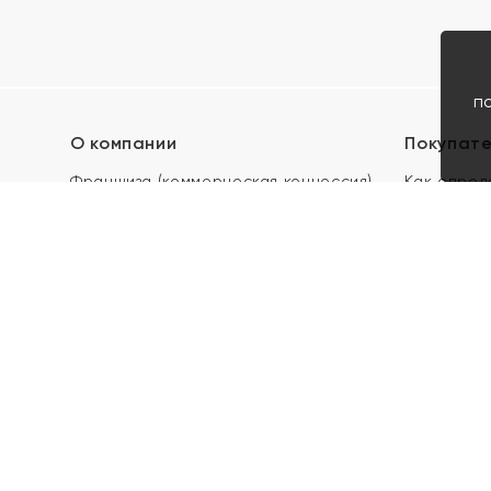
п
О компании
Покупат
Франшиза (коммерческая концессия)
Как опред
Карьера в ЯХОНТ
Акции
Контакты
Скупка и 
Магазины
Отзывы
Электронн
Правила п
подарочны