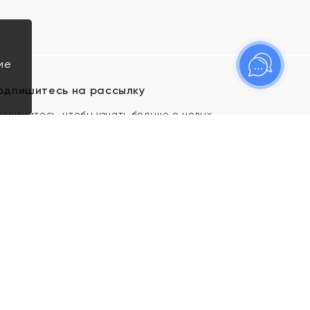
ие
одпишитесь на рассылку
одпишитесь, чтобы узнать больше о новых
оступлениях, новостях и спецпредложениях Яхонт!
Я даю свое согласие ИП Тишеновской О.А.
(ОГРНИП 321435000026563) и его
аффилированным лицам на обработку указанных
мной персональных данных на условиях
Политики