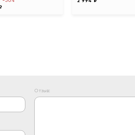
-50%
2 994 ₽
₽
Отзыв: