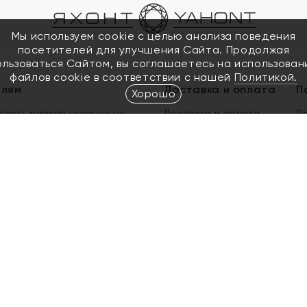
Мы используем cookie с целью анализа поведения
посетителей для улучшения Сайта. Продолжая
ользоваться Сайтом, вы соглашаетесь на использован
файлов cookie в соответствии с нашей
Политикой.
елям
Доставка и оплата
П
Хорошо
елить размер украшения
Доставка и оплата
П
п
обмен золота
ый подарочный сертификат
ользования Электронным
м сертификатом «Яхонт»