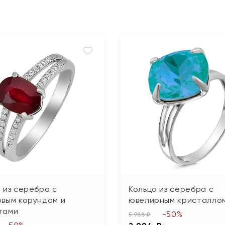
 из серебра с
Кольцо из серебра с
овым корундом и
ювелирным кристалло
тами
-50%
5 988 ₽