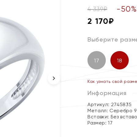
-
50
4 339
₽
2 170
₽
Выберите разм
17
18
Как узнать свой разм
Информация
Артикул: 2745835
Металл:
Серебро 9
Вставки:
Без встав
Размер:
17