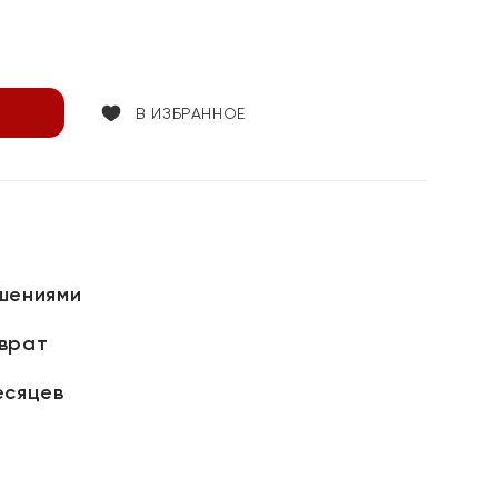
В ИЗБРАННОЕ
шениями
зврат
есяцев