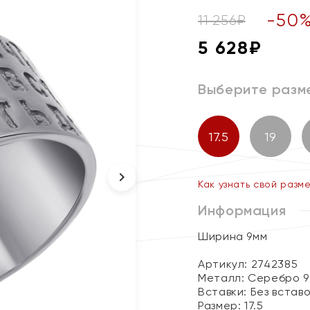
-
50
11 256
₽
5 628
₽
Выберите разм
17.5
19
Как узнать свой разм
Информация
Ширина 9мм
Артикул: 2742385
Металл:
Серебро 9
Вставки:
Без встав
Размер:
17.5