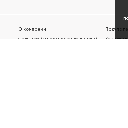
п
О компании
Покупат
Франшиза (коммерческая концессия)
Как опред
Карьера в ЯХОНТ
Акции
Контакты
Скупка и 
Магазины
Отзывы
Электронн
Правила п
подарочны