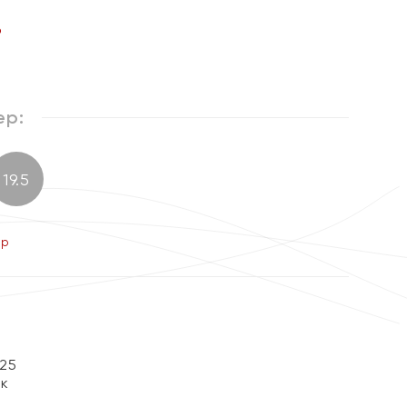
%
ер:
19.5
ер
25
ок