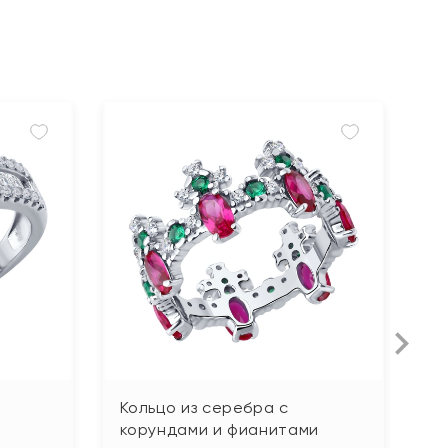
Кольцо из серебра с
К
корундами и фианитами
ю