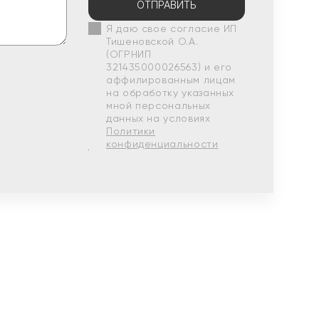
ОТПРАВИТЬ
Я даю свое согласие ИП
Тишеновской О.А.
(ОГРНИП
321435000026563) и его
аффилированным лицам
на обработку указанных
мной персональных
данных на условиях
Политики
конфиденциальности