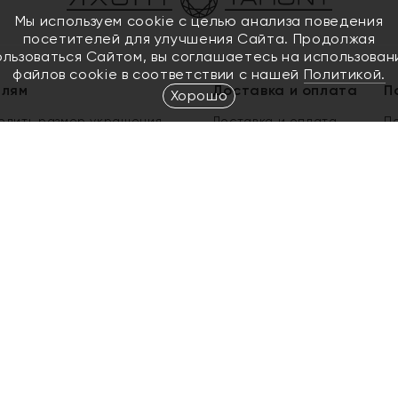
Мы используем cookie с целью анализа поведения
посетителей для улучшения Сайта. Продолжая
ользоваться Сайтом, вы соглашаетесь на использован
файлов cookie в соответствии с нашей
Политикой.
елям
Доставка и оплата
П
Хорошо
елить размер украшения
Доставка и оплата
П
п
обмен золота
ый подарочный сертификат
ользования Электронным
м сертификатом «Яхонт»