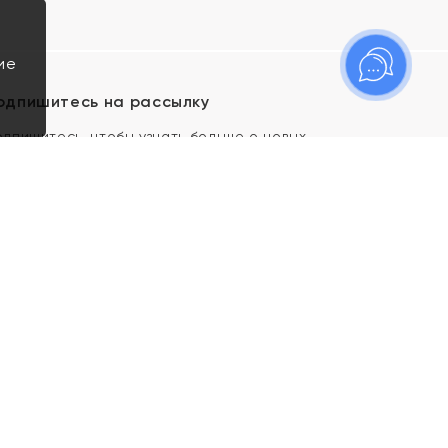
ие
одпишитесь на рассылку
одпишитесь, чтобы узнать больше о новых
оступлениях, новостях и спецпредложениях Яхонт!
Я даю свое согласие ИП Тишеновской О.А.
(ОГРНИП 321435000026563) и его
аффилированным лицам на обработку указанных
мной персональных данных на условиях
Политики
конфиденциальности