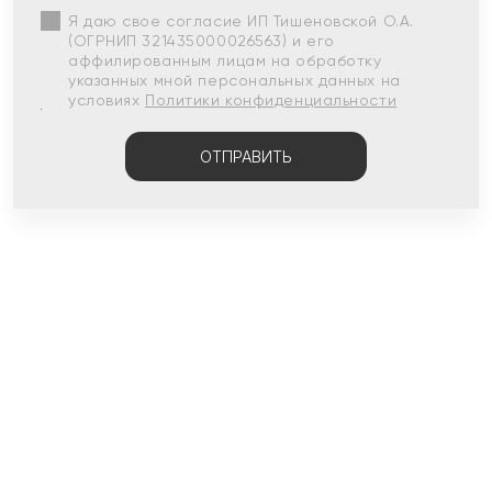
Я даю свое согласие ИП Тишеновской О.А.
(ОГРНИП 321435000026563) и его
аффилированным лицам на обработку
указанных мной персональных данных на
условиях
Политики конфиденциальности
ОТПРАВИТЬ