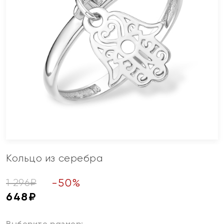
Кольцо из серебра
-
50
%
1 296
₽
648
₽
Выберите размер: