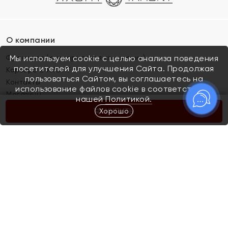
О компании
Франшиза (коммерческая концессия)
Мы используем cookie с целью анализа поведения
посетителей для улучшения Сайта. Продолжая
Карьера в ЯХОНТ
пользоваться Сайтом, вы соглашаетесь на
Контакты
использование файлов cookie в соответствии с
Магазины
нашей
Политикой.
Хорошо
КУПИТЬ
Покупателям
Как определить размер украшения
Киров
Акции
Магазины
Скупка и обмен золота
Отзывы
Электронный подарочный сертификат
Помолвка и свадьба
Правила пользования Электронным
Каталог
подарочным сертификатом «Яхонт»
Новинки