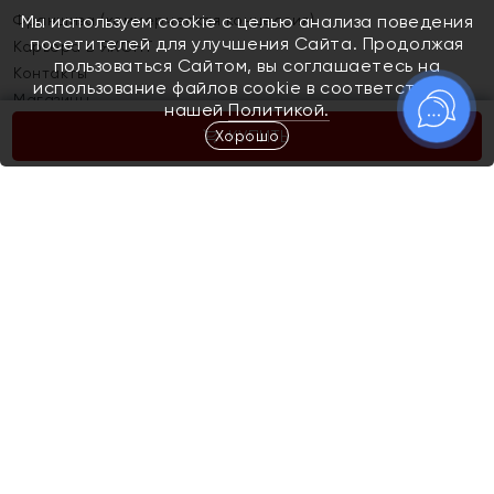
Франшиза (коммерческая концессия)
Мы используем cookie с целью анализа поведения
посетителей для улучшения Сайта. Продолжая
Карьера в ЯХОНТ
пользоваться Сайтом, вы соглашаетесь на
Контакты
использование файлов cookie в соответствии с
Магазины
нашей
Политикой.
Хорошо
КУПИТЬ
Покупателям
Как определить размер украшения
Киров
Акции
Магазины
Скупка и обмен золота
Отзывы
Электронный подарочный сертификат
Помолвка и свадьба
Правила пользования Электронным
Каталог
подарочным сертификатом «Яхонт»
Новинки
Доставка и оплата
Акции
Скупка и обмен золота
Доставка и оплата