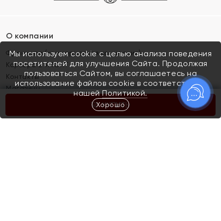
О компании
Франшиза (коммерческая концессия)
Мы используем cookie с целью анализа поведения
посетителей для улучшения Сайта. Продолжая
Карьера в ЯХОНТ
пользоваться Сайтом, вы соглашаетесь на
Контакты
использование файлов cookie в соответствии с
Магазины
нашей
Политикой.
Хорошо
КУПИТЬ
Покупателям
Как определить размер украшения
Киров
Акции
Магазины
Скупка и обмен золота
Отзывы
Электронный подарочный сертификат
Помолвка и свадьба
Правила пользования Электронным
Каталог
подарочным сертификатом «Яхонт»
Новинки