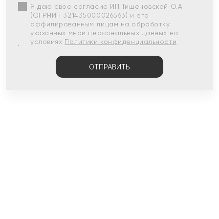
Я даю свое согласие ИП Тишеновской О.А.
(ОГРНИП 321435000026563) и его
аффилированным лицам на обработку
указанных мной персональных данных на
условиях
Политики конфиденциальности
ОТПРАВИТЬ