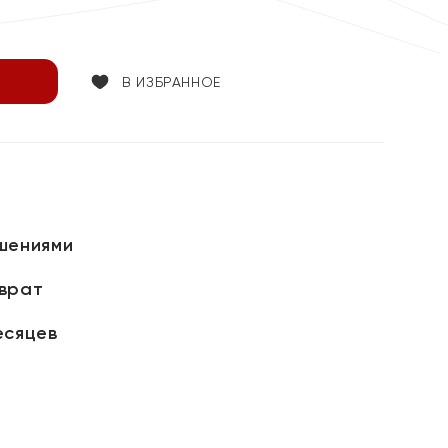
В ИЗБРАННОЕ
шениями
зврат
есяцев