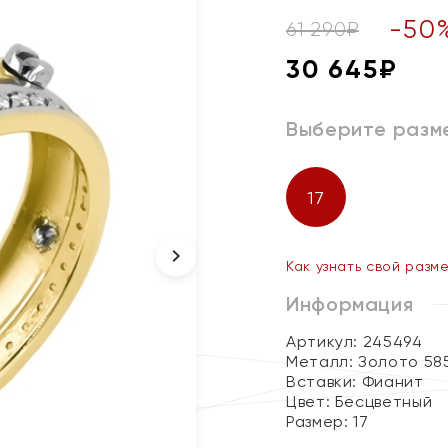
-
50
61 290
₽
30 645
₽
Выберите разм
17
Как узнать свой разм
Информация
Артикул: 245494
Металл:
Золото 58
Вставки:
Фианит
Цвет:
Бесцветный
Размер:
17