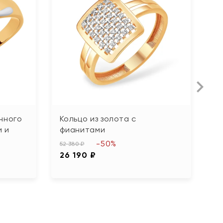
нного
Кольцо из золота с
К
и и
фианитами
б
-50%
52 380 ₽
31
26 190 ₽
1