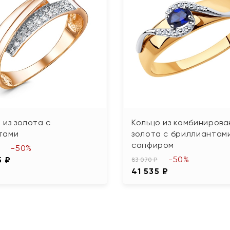
 из золота с
Кольцо из комбинирова
тами
золота с бриллиантам
сапфиром
-50%
-50%
5 ₽
83 070 ₽
41 535 ₽