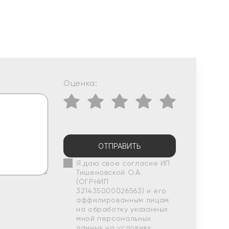
Оценка:
ОТПРАВИТЬ
Я даю свое согласие ИП
Тишеновской О.А.
(ОГРНИП
321435000026563) и его
аффилированным лицам
на обработку указанных
мной персональных
данных на условиях