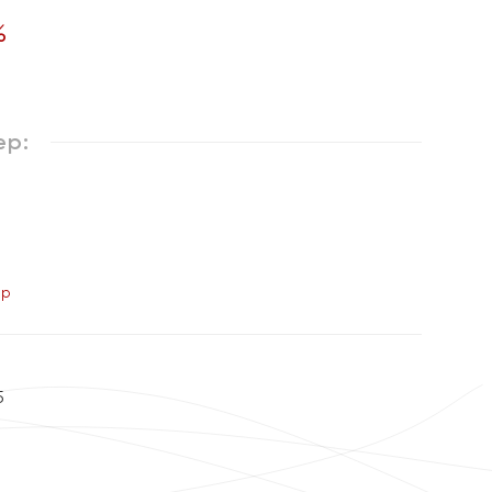
%
ер:
ер
5