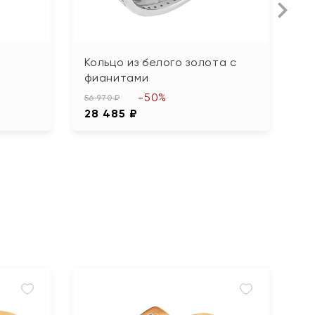
Кольцо из белого золота с
Б
фианитами
ф
-50%
56 970 ₽
31
28 485 ₽
1