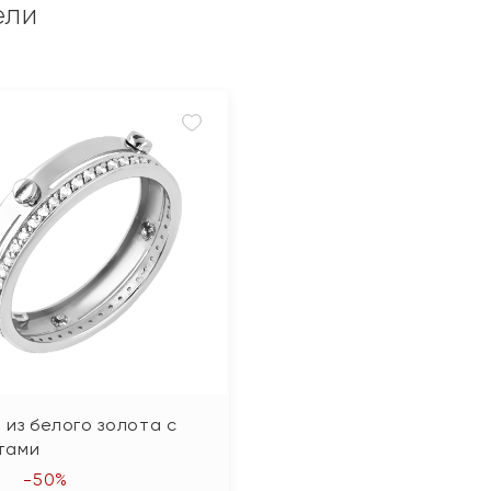
ели
 из белого золота с
тами
-50%