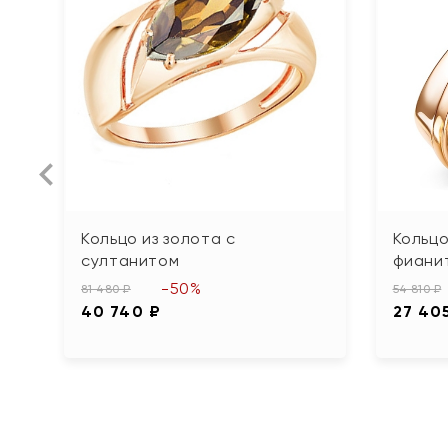
Кольцо из золота с
Кольцо
султанитом
фиани
-50%
81 480 ₽
54 810 ₽
40 740 ₽
27 40