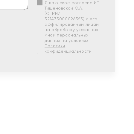
Я даю свое согласие ИП
Тишеновской О.А.
(ОГРНИП
321435000026563) и его
аффилированным лицам
на обработку указанных
мной персональных
данных на условиях
Политики
конфиденциальности