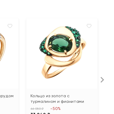
умрудом
Кольцо из золота с
К
турмалином и фианитами
ф
-50%
66 080 ₽
63