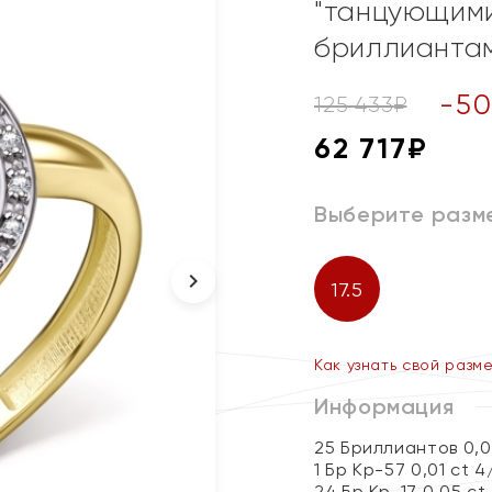
"танцующими
бриллианта
-
50
125 433
₽
62 717
₽
Выберите разм
17.5
Как узнать свой разм
Информация
25 Бриллиантов 0,
1 Бр Кр-57 0,01 ct 4
24 Бр Кр-17 0,05 ct