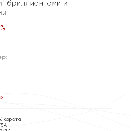
" бриллиантами и
ми
%
ер:
ер
06 карата
/5А
 2/3А