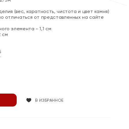
елия (вес, каратность, чистота и цвет камня)
но отличаться от представленных на сайте
го элемента - 1,1 см
2 см
5
т
В ИЗБРАННОЕ