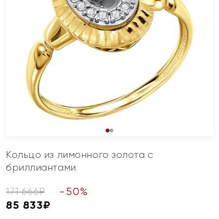
Кольцо из лимонного золота с
бриллиантами
-
50
%
171 666
₽
85 833
₽