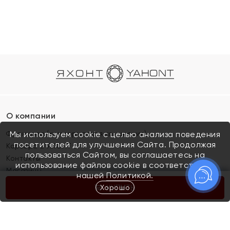
О компании
Франшиза (коммерческая концессия)
Мы используем cookie с целью анализа поведения
посетителей для улучшения Сайта. Продолжая
Карьера в ЯХОНТ
пользоваться Сайтом, вы соглашаетесь на
Контакты
использование файлов cookie в соответствии с
Магазины
нашей
Политикой.
Хорошо
КУПИТЬ
Покупателям
Как определить размер украшения
Киров
Акции