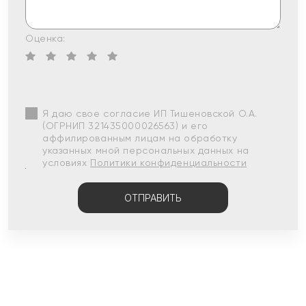
Оценка:
Я даю свое согласие ИП Тишеновской О.А.
(ОГРНИП 321435000026563) и его
аффилированным лицам на обработку
указанных мной персональных данных на
условиях
Политики конфиденциальности
ОТПРАВИТЬ