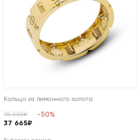
Кольцо из лимонного золота
-
50
%
75 330
₽
37 665
₽
Выберите размер: