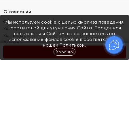
О компании
Франшиза (коммерческая концессия)
Мы используем cookie с целью анализа поведения
посетителей для улучшения Сайта. Продолжая
Карьера в ЯХОНТ
пользоваться Сайтом, вы соглашаетесь на
Контакты
использование файлов cookie в соответствии с
Магазины
нашей
Политикой.
Хорошо
КУПИТЬ
Покупателям
Как определить размер украшения
Киров
Акции
Магазины
Скупка и обмен золота
Отзывы
Электронный подарочный сертификат
Помолвка и свадьба
Правила пользования Электронным
Каталог
подарочным сертификатом «Яхонт»
Новинки
Доставка и оплата
Акции