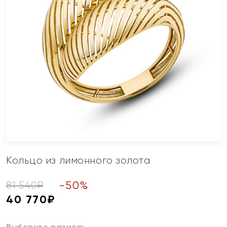
Кольцо из лимонного золота
-
50
%
81 540
₽
40 770
₽
Выберите размер: