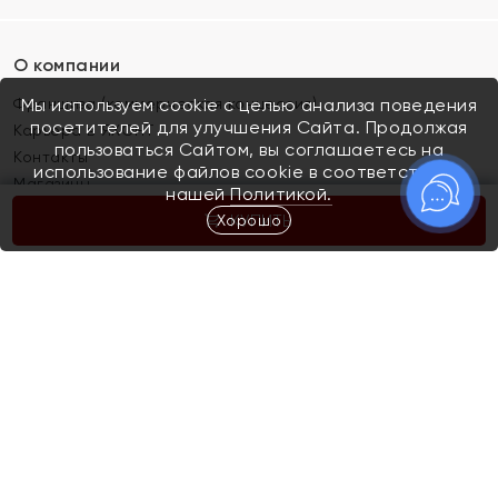
О компании
Франшиза (коммерческая концессия)
Мы используем cookie с целью анализа поведения
посетителей для улучшения Сайта. Продолжая
Карьера в ЯХОНТ
пользоваться Сайтом, вы соглашаетесь на
Контакты
использование файлов cookie в соответствии с
Магазины
нашей
Политикой.
Хорошо
КУПИТЬ
Покупателям
Как определить размер украшения
Киров
Акции
Магазины
Скупка и обмен золота
Отзывы
Электронный подарочный сертификат
Помолвка и свадьба
Правила пользования Электронным
Каталог
подарочным сертификатом «Яхонт»
Новинки
Доставка и оплата
Акции