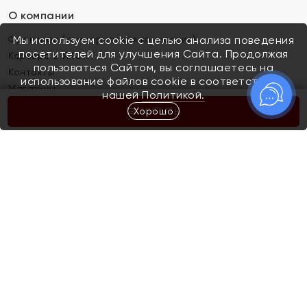
О компании
Франшиза (коммерческая концессия)
Мы используем cookie с целью анализа поведения
посетителей для улучшения Сайта. Продолжая
Карьера в ЯХОНТ
пользоваться Сайтом, вы соглашаетесь на
Контакты
использование файлов cookie в соответствии с
Магазины
нашей
Политикой.
Хорошо
КУПИТЬ
Покупателям
Как определить размер украшения
Киров
Акции
Магазины
Скупка и обмен золота
Отзывы
Электронный подарочный сертификат
Помолвка и свадьба
Правила пользования Электронным
Каталог
подарочным сертификатом «Яхонт»
Новинки
Доставка и оплата
Акции
Скупка и обмен золота
Доставка и оплата