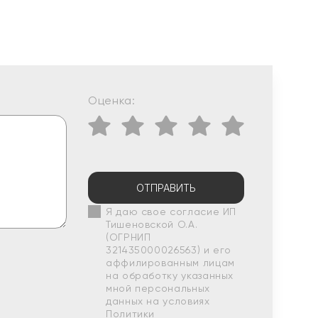
Оценка:
ОТПРАВИТЬ
Я даю свое согласие ИП
Тишеновской О.А.
(ОГРНИП
321435000026563) и его
аффилированным лицам
на обработку указанных
мной персональных
данных на условиях
Политики