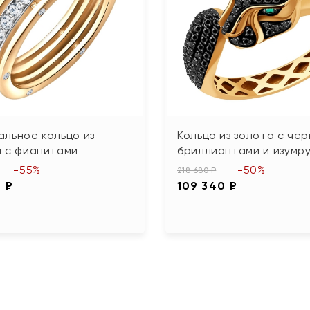
льное кольцо из
Кольцо из золота с че
а с фианитами
бриллиантами и изумр
-55%
-50%
218 680 ₽
4 ₽
109 340 ₽