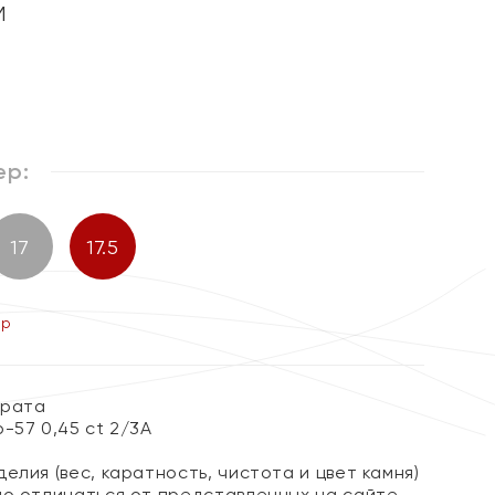
м
ер:
17
17.5
ер
арата
-57 0,45 ct 2/3А
елия (вес, каратность, чистота и цвет камня)
но отличаться от представленных на сайте