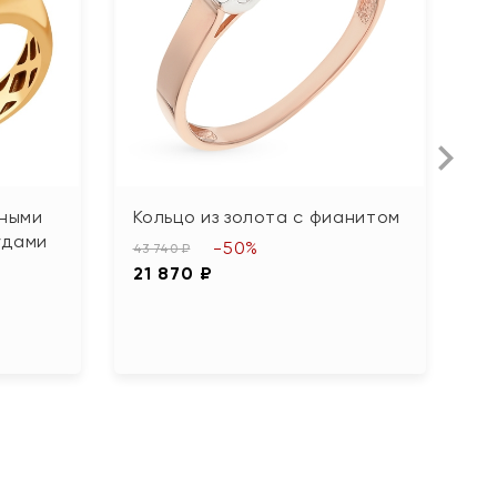
рными
Кольцо из золота с фианитом
К
удами
ф
-50%
43 740 ₽
21 870 ₽
21
1