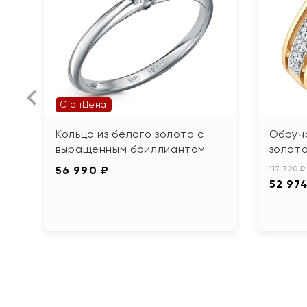
СтопЦена
Кольцо из белого золота с
Обруча
выращенным бриллиантом
золот
56 990 ₽
117 720 ₽
52 97