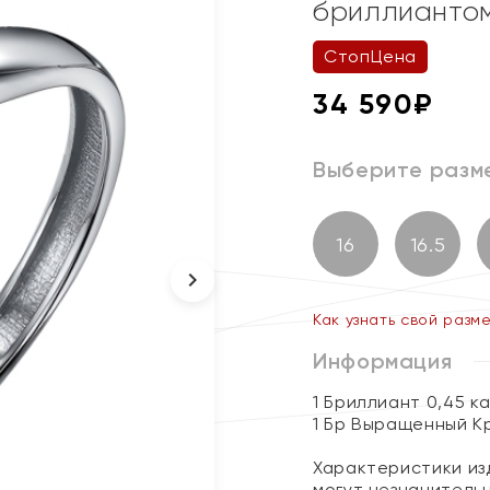
бриллианто
СтопЦена
34 590
₽
Выберите разм
16
16.5
Как узнать свой разм
Информация
1 Бриллиант 0,45 к
1 Бр Выращенный Кр
Характеристики изд
могут незначитель