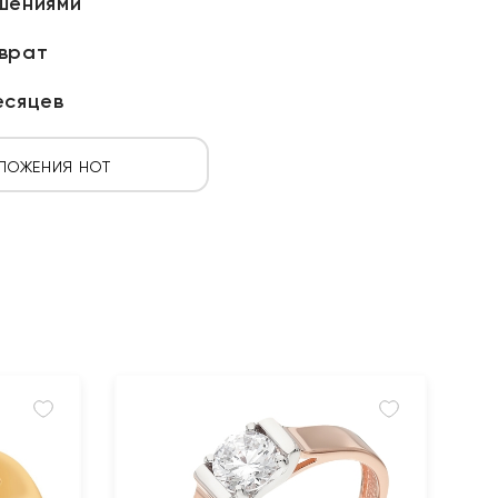
шениями
зврат
есяцев
ЛОЖЕНИЯ HOT