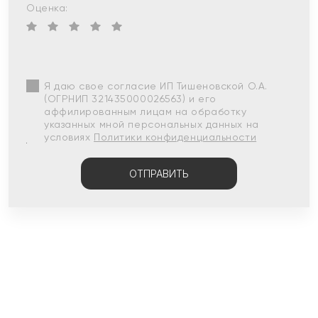
Оценка:
Я даю свое согласие ИП Тишеновской О.А.
(ОГРНИП 321435000026563) и его
аффилированным лицам на обработку
указанных мной персональных данных на
условиях
Политики конфиденциальности
ОТПРАВИТЬ