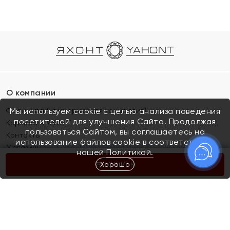
О компании
Франшиза (коммерческая концессия)
Мы используем cookie с целью анализа поведения
посетителей для улучшения Сайта. Продолжая
Карьера в ЯХОНТ
пользоваться Сайтом, вы соглашаетесь на
Контакты
использование файлов cookie в соответствии с
Магазины
нашей
Политикой.
Хорошо
КУПИТЬ
Покупателям
Как определить размер украшения
Киров
Акции
Магазины
Скупка и обмен золота
Отзывы