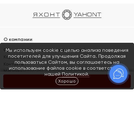
О компании
Франшиза (коммерческая концессия)
Мы используем cookie с целью анализа поведения
посетителей для улучшения Сайта. Продолжая
Карьера в ЯХОНТ
пользоваться Сайтом, вы соглашаетесь на
Контакты
использование файлов cookie в соответствии с
Магазины
нашей
Политикой.
Хорошо
КУПИТЬ
Покупателям
Как определить размер украшения
Киров
Акции
Магазины
Скупка и обмен золота
Отзывы
Электронный подарочный сертификат
Помолвка и свадьба
Правила пользования Электронным