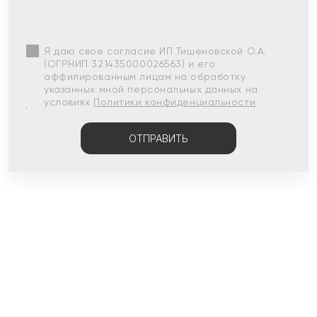
Я даю свое согласие ИП Тишеновской О.А.
(ОГРНИП 321435000026563) и его
аффилированным лицам на обработку
указанных мной персональных данных на
условиях
Политики конфиденциальности
ОТПРАВИТЬ