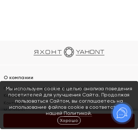
О компании
Франшиза (коммерческая концессия)
Мы используем cookie с целью анализа поведения
посетителей для улучшения Сайта. Продолжая
Карьера в ЯХОНТ
пользоваться Сайтом, вы соглашаетесь на
Контакты
использование файлов cookie в соответствии с
Магазины
нашей
Политикой.
Хорошо
КУПИТЬ
Покупателям
Как определить размер украшения