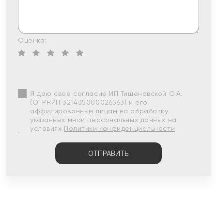
Оценка:
Я даю свое согласие ИП Тишеновской О.А.
(ОГРНИП 321435000026563) и его
аффилированным лицам на обработку
указанных мной персональных данных на
условиях
Политики конфиденциальности
ОТПРАВИТЬ