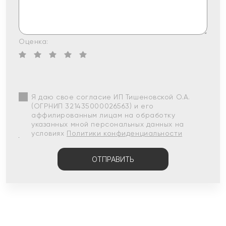
Оценка:
Я даю свое согласие ИП Тишеновской О.А.
(ОГРНИП 321435000026563) и его
аффилированным лицам на обработку
указанных мной персональных данных на
условиях
Политики конфиденциальности
ОТПРАВИТЬ