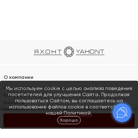
О компании
Франшиза (коммерческая концессия)
Мы используем cookie с целью анализа поведения
посетителей для улучшения Сайта. Продолжая
Карьера в ЯХОНТ
пользоваться Сайтом, вы соглашаетесь на
Контакты
использование файлов cookie в соответствии с
Магазины
нашей
Политикой.
Хорошо
КУПИТЬ
Покупателям
Как определить размер украшения