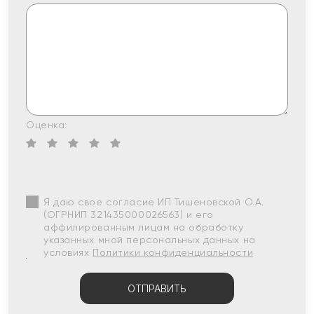
Оценка:
Я даю свое согласие ИП Тишеновской О.А.
(ОГРНИП 321435000026563) и его
аффилированным лицам на обработку
указанных мной персональных данных на
условиях
Политики конфиденциальности
ОТПРАВИТЬ