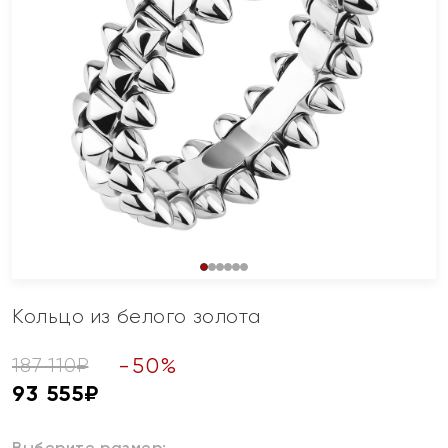
Кольцо из белого золота
-
50
%
187 110
₽
93 555
₽
Выберите размер: