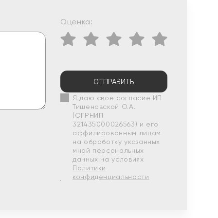
Оценка:
ОТПРАВИТЬ
Я даю свое согласие ИП
Тишеновской О.А.
(ОГРНИП
321435000026563) и его
аффилированным лицам
на обработку указанных
мной персональных
данных на условиях
Политики
конфиденциальности