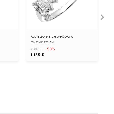
Кольцо из серебра с
К
фианитами
ф
-50%
2 309 ₽
3 6
1 155 ₽
1