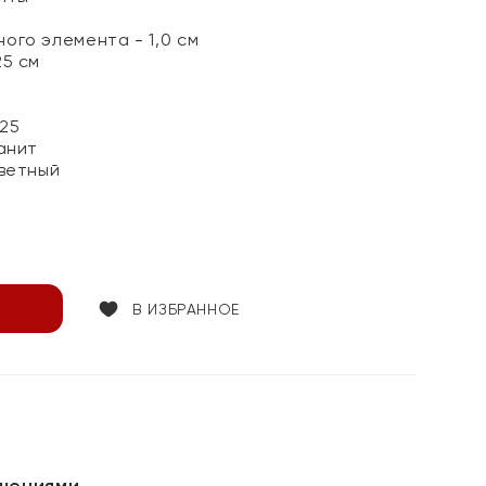
ого элемента - 1,0 см
25 см
25
анит
ветный
В ИЗБРАННОЕ
шениями