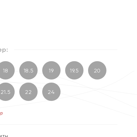
%
ер:
18
18.5
19
19.5
20
21.5
22
24
ер
ниты