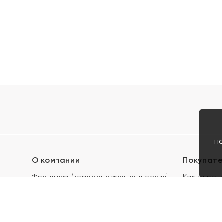
п
О компании
Покупат
Франшиза (коммерческая концессия)
Как опред
Карьера в ЯХОНТ
Акции
Контакты
Скупка и 
Магазины
Отзывы