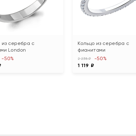
 из серебра с
Кольцо из серебра с
ами London
фианитами
-50%
-50%
2 238 ₽
₽
1 119 ₽