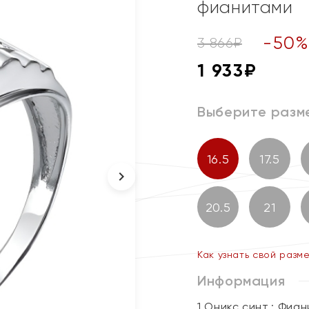
фианитами
-
50
3 866
₽
1 933
₽
Выберите разм
16.5
17.5
20.5
21
Как узнать свой разм
Информация
1 Оникс синт.; Фиа