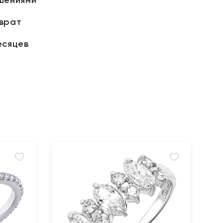
зврат
есяцев