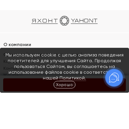
О компании
Франшиза (коммерческая концессия)
Мы используем cookie с целью анализа поведения
посетителей для улучшения Сайта. Продолжая
Карьера в ЯХОНТ
пользоваться Сайтом, вы соглашаетесь на
Контакты
использование файлов cookie в соответствии с
Магазины
нашей
Политикой.
Хорошо
КУПИТЬ
Покупателям
Как определить размер украшения
Киров
Акции
Магазины
Скупка и обмен золота
Отзывы
Электронный подарочный сертификат