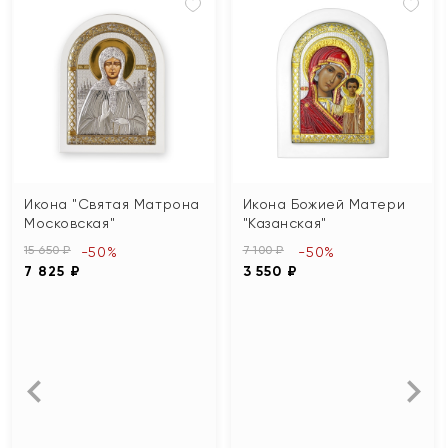
Икона "Святая Матрона
Икона Божией Матери
Московская"
"Казанская"
15 650 ₽
7 100 ₽
-50%
-50%
7 825 ₽
3 550 ₽