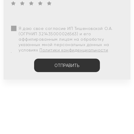
Я даю свое согласие ИП Тишеновской О.А.
(ОГРНИП 321435000026563) и его
аффилированным лицам на обработку
указанных мной персональных данных на
условиях
Политики конфиденциальности
ОТПРАВИТЬ