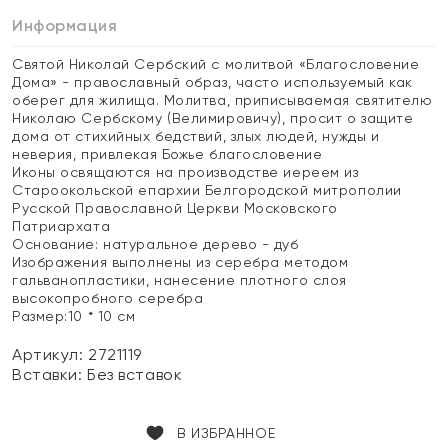
Информация
Святой Николай Сербский с молитвой «Благословение
Дома» - православный образ, часто используемый как
оберег для жилища. Молитва, приписываемая святителю
Николаю Сербскому (Велимировичу), просит о защите
дома от стихийных бедствий, злых людей, нужды и
неверия, привлекая Божье благословение
Иконы освящаются на производстве иереем из
Староокольской епархии Белгородской митрополии
Русской Православной Церкви Московского
Патриархата
Основание: натуральное дерево - дуб
Изображения выполнены из серебра методом
гальванопластики, нанесение плотного слоя
высокопробного серебра
Размер:10 * 10 см
Артикул: 2721119
Вставки:
Без вставок
В ИЗБРАННОЕ