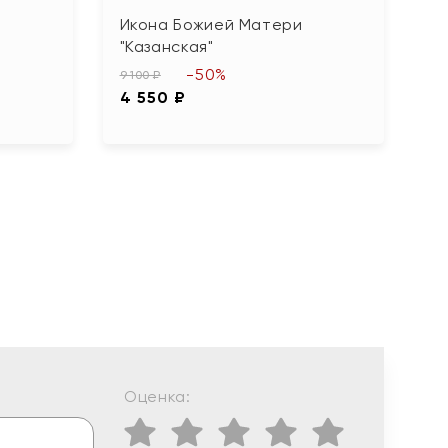
Икона Божией Матери
И
"Казанская"
9 
-50%
4
9 100 ₽
4 550 ₽
Оценка: