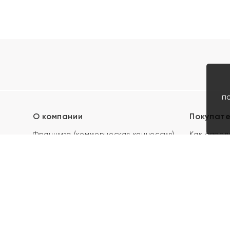
п
О компании
Покупат
Франшиза (коммерческая концессия)
Как опред
Карьера в ЯХОНТ
Акции
Контакты
Скупка и 
Магазины
Отзывы
Электронн
Правила п
подарочны