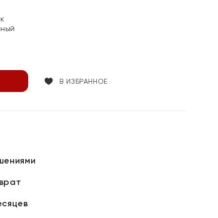
ок
сный
В ИЗБРАННОЕ
шениями
зврат
есяцев