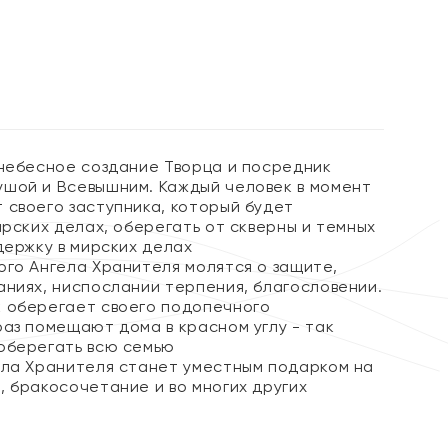
 небесное создание Творца и посредник
шой и Всевышним. Каждый человек в момент
 своего заступника, который будет
ирских делах, оберегать от скверны и темных
держку в мирских делах
ого Ангела Хранителя молятся о защите,
аниях, ниспослании терпения, благословении.
 оберегает своего подопечного
раз помещают дома в красном углу - так
оберегать всю семью
ела Хранителя станет уместным подарком на
, бракосочетание и во многих других