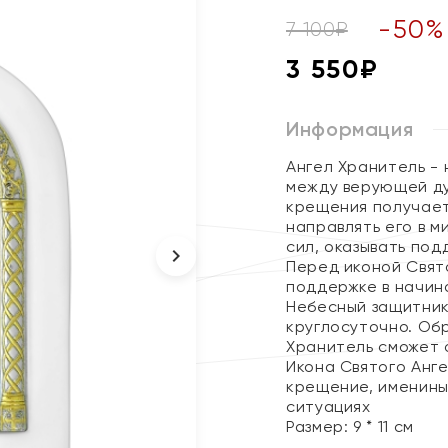
-
50
%
7 100
₽
3 550
₽
Информация
Ангел Хранитель -
между верующей ду
крещения получает
направлять его в м
сил, оказывать под
Перед иконой Свят
поддержке в начин
Небесный защитник
круглосуточно. Об
Хранитель сможет 
Икона Святого Анг
крещение, именины
ситуациях
Размер: 9 * 11 см