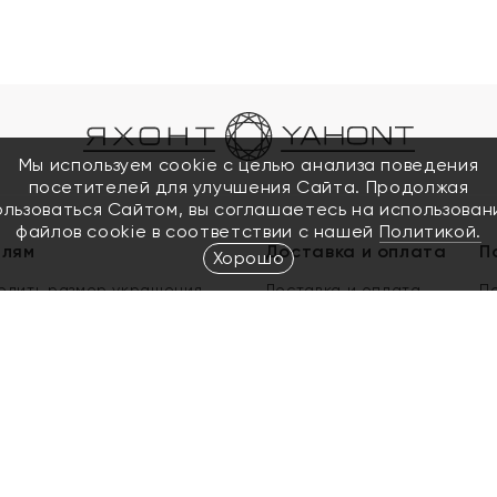
Мы используем cookie с целью анализа поведения
посетителей для улучшения Сайта. Продолжая
ользоваться Сайтом, вы соглашаетесь на использован
файлов cookie в соответствии с нашей
Политикой.
елям
Доставка и оплата
П
Хорошо
елить размер украшения
Доставка и оплата
П
п
обмен золота
ый подарочный сертификат
ользования Электронным
м сертификатом «Яхонт»