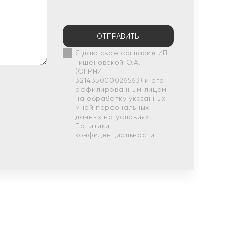
ОТПРАВИТЬ
Я даю свое согласие ИП
Тишеновской О.А.
(ОГРНИП
321435000026563) и его
аффилированным лицам
на обработку указанных
мной персональных
данных на условиях
Политики
конфиденциальности