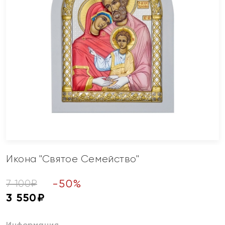
Икона "Святое Семейство"
-
50
%
7 100
₽
3 550
₽
Информация