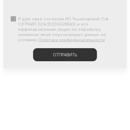
Я даю свое согласие ИП Тишеновской О.А.
(ОГРНИП 321435000026563) и его
аффилированным лицам на обработку
указанных мной персональных данных на
условиях
Политики конфиденциальности
ОТПРАВИТЬ