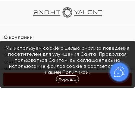
О компании
Франшиза (коммерческая концессия)
Мы используем cookie с целью анализа поведения
посетителей для улучшения Сайта. Продолжая
Карьера в ЯХОНТ
пользоваться Сайтом, вы соглашаетесь на
Контакты
использование файлов cookie в соответствии с
Магазины
нашей
Политикой.
Хорошо
КУПИТЬ
Покупателям
Как определить размер украшения
Киров
Акции
Магазины
Скупка и обмен золота
Отзывы
Электронный подарочный сертификат
Помолвка и свадьба
Правила пользования Электронным