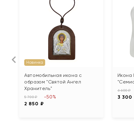
Новинка
Автомобильная икона с
Икона
образом "Святой Ангел
"Семи
Хранитель"
6 600 ₽
-50%
3 300
5 700 ₽
2 850 ₽