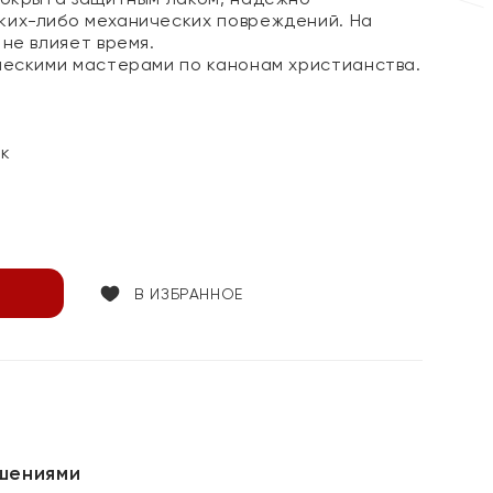
их-либо механических повреждений. На
не влияет время.
ческими мастерами по канонам христианства.
ок
В ИЗБРАННОЕ
шениями