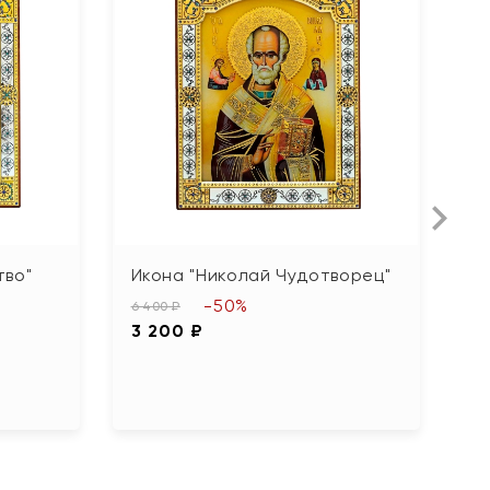
С
тво"
Икона "Николай Чудотворец"
И
-50%
6 400 ₽
2
3 200 ₽