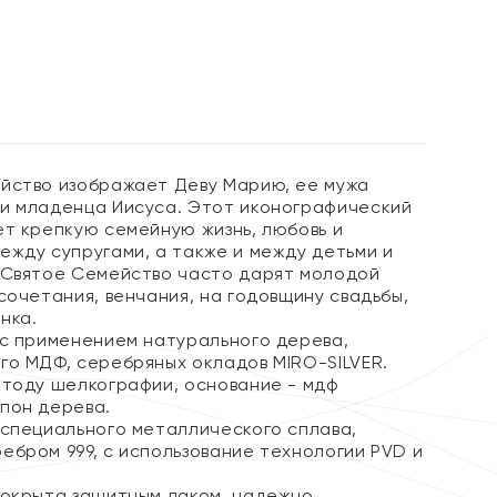
%
йство изображает Деву Марию, ее мужа
и младенца Иисуса. Этот иконографический
ет крепкую семейную жизнь, любовь и
ежду супругами, а также и между детьми и
 Святое Семейство часто дарят молодой
сочетания, венчания, на годовщину свадьбы,
нка.
 с применением натурального дерева,
го МДФ, серебряных окладов MIRO-SILVER.
етоду шелкографии, основание - мдф
пон дерева.
 специального металлического сплава,
ебром 999, с использование технологии PVD и
покрыта защитным лаком, надежно