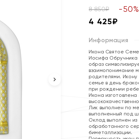
-
50
8 850
₽
4 425
₽
Информация
Икона Святое Семе
Иосифа Обручника 
образ символизиру
взаимопонимание м
родителями. Икону
семье в день брако
при рождении ребе
Икона изготовлена
высококачественно
Лик выполнен по м
выполненный под ш
Оклад выполнен из
обработанного сер
биметаллизации.
Поверхность икон 