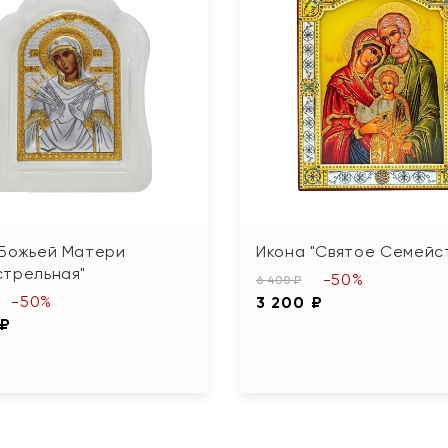
 Божьей Матери
Икона "Святое Семейс
стрельная"
-50%
6 400 ₽
-50%
3 200 ₽
 ₽