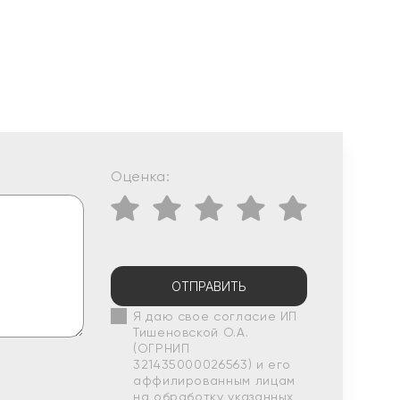
Оценка:
ОТПРАВИТЬ
Я даю свое согласие ИП
Тишеновской О.А.
(ОГРНИП
321435000026563) и его
аффилированным лицам
на обработку указанных