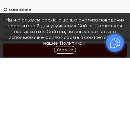
О компании
Франшиза (коммерческая концессия)
Мы используем cookie с целью анализа поведения
посетителей для улучшения Сайта. Продолжая
Карьера в ЯХОНТ
пользоваться Сайтом, вы соглашаетесь на
Контакты
использование файлов cookie в соответствии с
Магазины
нашей
Политикой.
Хорошо
КУПИТЬ
Покупателям
Как определить размер украшения
Киров
Акции
Магазины
Скупка и обмен золота
Отзывы
Электронный подарочный сертификат
Помолвка и свадьба
Правила пользования Электронным
Каталог
подарочным сертификатом «Яхонт»
Новинки
Доставка и оплата
Акции
Скупка и обмен золота