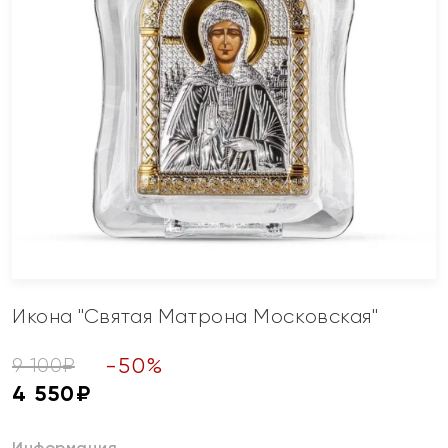
Икона "Святая Матрона Московская"
-
50
%
9 100
₽
4 550
₽
Информация