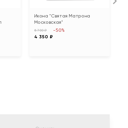
Икона "Святая Матрона
А
л
Московская"
с
м
-50%
8 700 ₽
4 350 ₽
5 
2