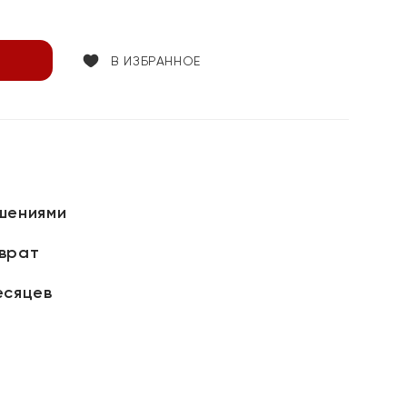
В ИЗБРАННОЕ
шениями
зврат
есяцев