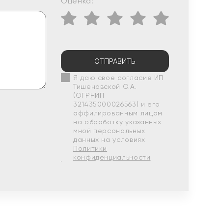
Оценка:
ОТПРАВИТЬ
Я даю свое согласие ИП
Тишеновской О.А.
(ОГРНИП
321435000026563) и его
аффилированным лицам
на обработку указанных
мной персональных
данных на условиях
Политики
конфиденциальности