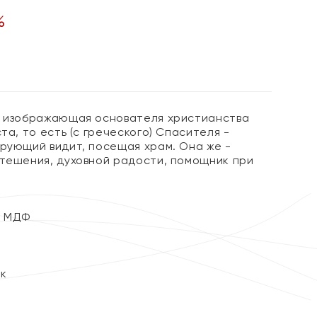
%
, изображающая основателя христианства
ста, то есть (с греческого) Спасителя -
ерующий видит, посещая храм. Она же -
утешения, духовной радости, помощник при
з МДФ
ок