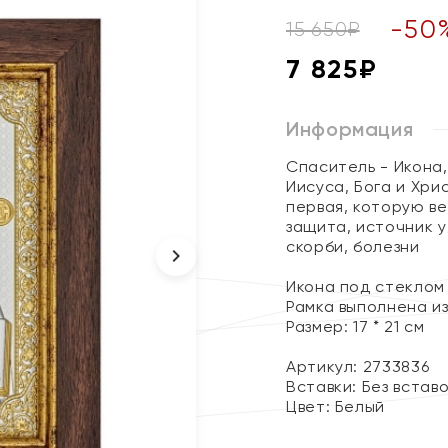
-
50
15 650
₽
7 825
₽
Информация
Спаситель - Икона
Иисуса, Бога и Хри
первая, которую в
защита, источник 
скорби, болезни
Икона под стеклом
Рамка выполнена и
Размер: 17 * 21 см
Артикул: 2733836
Вставки:
Без встав
Цвет:
Белый