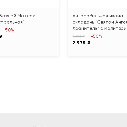
 Божьей Матери
Автомобильная икона-
стрельная"
складень "Святой Анге
Хранитель" с молитвой
-50%
-50%
 ₽
5 950 ₽
2 975 ₽