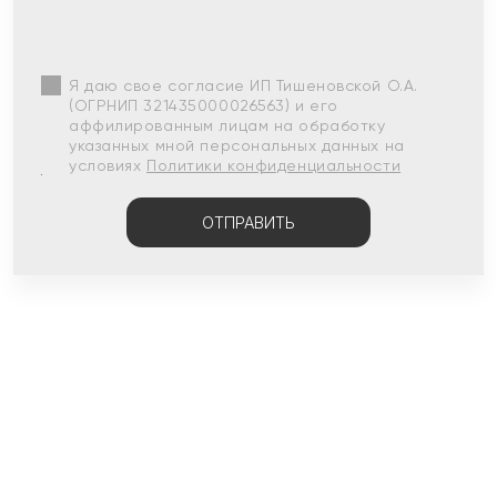
Я даю свое согласие ИП Тишеновской О.А.
(ОГРНИП 321435000026563) и его
аффилированным лицам на обработку
указанных мной персональных данных на
условиях
Политики конфиденциальности
ОТПРАВИТЬ