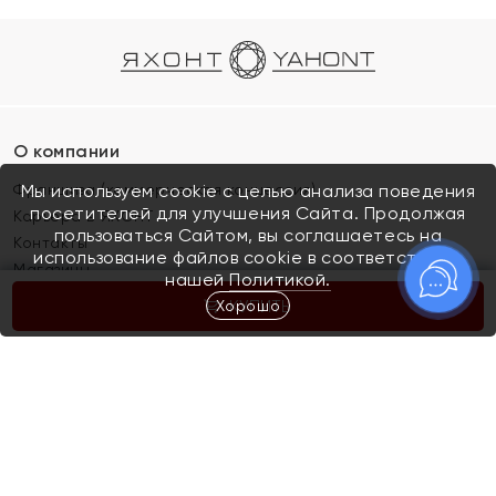
О компании
Франшиза (коммерческая концессия)
Мы используем cookie с целью анализа поведения
посетителей для улучшения Сайта. Продолжая
Карьера в ЯХОНТ
пользоваться Сайтом, вы соглашаетесь на
Контакты
использование файлов cookie в соответствии с
Магазины
нашей
Политикой.
Хорошо
КУПИТЬ
Покупателям
Как определить размер украшения
Киров
Акции
Магазины
Скупка и обмен золота
Отзывы
Электронный подарочный сертификат
Помолвка и свадьба