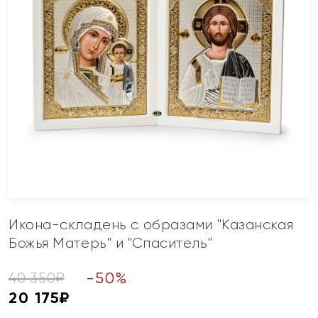
Икона-складень с образами "Казанская
Божья Матерь" и "Спаситель"
-
50
%
40 350
₽
20 175
₽