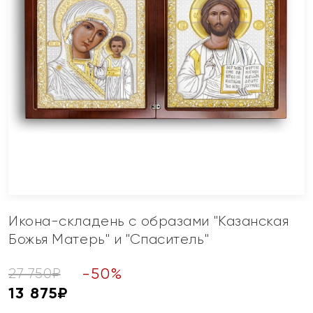
Икона-складень с образами "Казанская
Божья Матерь" и "Спаситель"
-
50
%
27 750
₽
13 875
₽