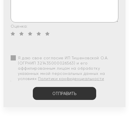
Оценка:
Я даю свое согласие ИП Тишеновской О.А.
(ОГРНИП 321435000026563) и его
аффилированным лицам на обработку
указанных мной персональных данных на
условиях
Политики конфиденциальности
ОТПРАВИТЬ