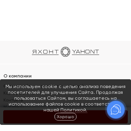
О компании
Франшиза (коммерческая концессия)
Мы используем cookie с целью анализа поведения
посетителей для улучшения Сайта. Продолжая
Карьера в ЯХОНТ
пользоваться Сайтом, вы соглашаетесь на
Контакты
использование файлов cookie в соответствии с
Магазины
нашей
Политикой.
Хорошо
КУПИТЬ
Покупателям