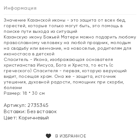
Информация
Значение Казанской иконы - это защита от всех бед,
горестей, которые только могут быть, это помощь в
поиске пути выхода из ситуаций
Казанскую икону Божьей Матери можно подарить любому
православному человеку на любой праздник, молодым
на свадьбу или венчание, на новоселье, родителям для
иконостаса в детской
Спаситель - Икона, изображающая основателя
христианства Иисуса, Бога и Христа, то есть (с
греческого) Спасителя - первая, которую верующий
видит, посещая храм. Она же - защита, источник
утешения, духовной радости, помощник при скорби,
болезни
Размер: 18 * 30 см
Артикул: 2735345
Вставки:
Без вставок
Цвет:
Коричневый
В ИЗБРАННОЕ