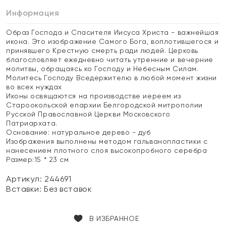
Информация
Образ Господа и Спасителя Иисуса Христа - важнейшая
икона. Это изображение Самого Бога, воплотившегося и
принявшего Крестную смерть ради людей. Церковь
благословляет ежедневно читать утренние и вечерние
молитвы, обращаясь ко Господу и Небесным Силам.
Молитесь Господу Вседержителю в любой момент жизни
во всех нуждах
Иконы освящаются на производстве иереем из
Староокольской епархии Белгородской митрополии
Русской Православной Церкви Московского
Патриархата.
Основание: натуральное дерево - дуб
Изображения выполнены методом гальванопластики с
нанесением плотного слоя высокопробного серебра
Размер:15 * 23 см
Артикул: 244691
Вставки:
Без вставок
В ИЗБРАННОЕ