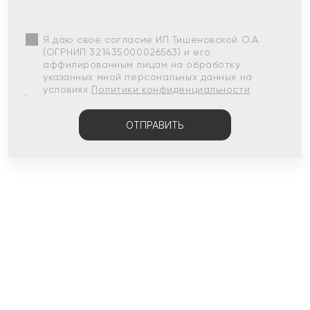
Я даю свое согласие ИП Тишеновской О.А.
(ОГРНИП 321435000026563) и его
аффилированным лицам на обработку
указанных мной персональных данных на
условиях
Политики конфиденциальности
ОТПРАВИТЬ