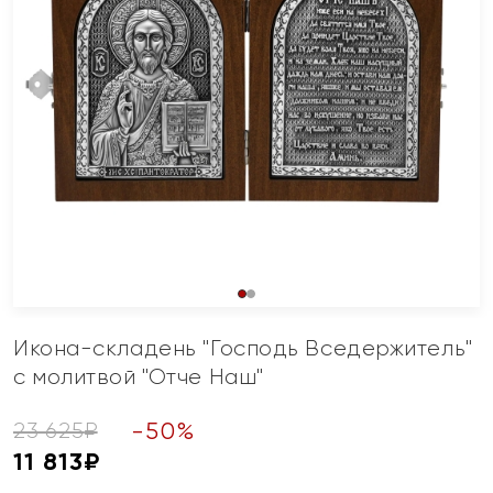
Икона-складень "Господь Вседержитель"
с молитвой "Отче Наш"
-
50
%
23 625
₽
11 813
₽