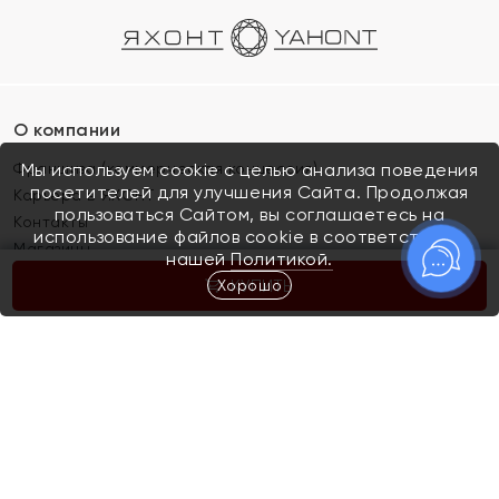
О компании
Франшиза (коммерческая концессия)
Мы используем cookie с целью анализа поведения
посетителей для улучшения Сайта. Продолжая
Карьера в ЯХОНТ
пользоваться Сайтом, вы соглашаетесь на
Контакты
использование файлов cookie в соответствии с
Магазины
нашей
Политикой.
Хорошо
КУПИТЬ
Покупателям
Как определить размер украшения
Киров
Акции
Магазины
Скупка и обмен золота
Отзывы
Электронный подарочный сертификат
Помолвка и свадьба
Правила пользования Электронным
Каталог
подарочным сертификатом «Яхонт»