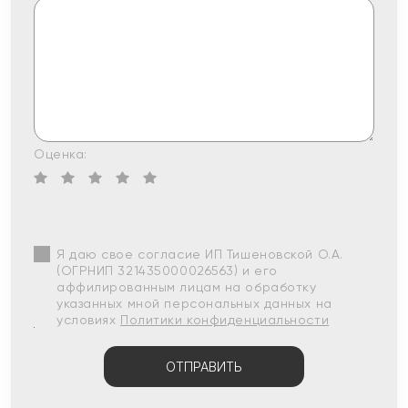
Оценка:
Я даю свое согласие ИП Тишеновской О.А.
(ОГРНИП 321435000026563) и его
аффилированным лицам на обработку
указанных мной персональных данных на
условиях
Политики конфиденциальности
ОТПРАВИТЬ