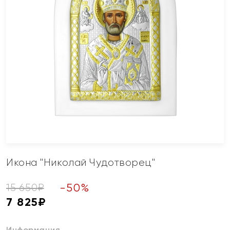
Икона "Николай Чудотворец"
-
50
%
15 650
₽
7 825
₽
Информация