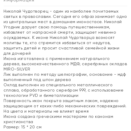
Николай Чудотворец - один из наиболее почитаемых
святых в православии. Сегодня его образ занимает одно
из центральных мест в домашнем иконостасе. Николай
Угодник дарует свою помощь путешественникам,
избавляет от напрасной смерти, защищает невинно
осуждаемых. К иконе Николай Чудотворца возносят
молитвы те, кто стремится избавиться от недугов,
защитить детей и просит счастливой семейной жизни
для дочерей
Икона изготовлена с применением натурального
дерева, высококачественного МДФ, серебряных окладов
MIRO-SILVER
Лик выполнен по методу шелкографии, основание - мдф
выполненный под шпон дерева
Оклад выполнен из специального металлического
сплава, обработанного серебром 999, с использование
технологии PVD и биметаллизации
Поверхность икон покрыта защитным лаком, надежно
защищающим от каких-либо механических повреждений.
На цвета и материалы не влияет время
Икона создана греческими мастерами по канонам
христианства
Размер: 15 * 20 см