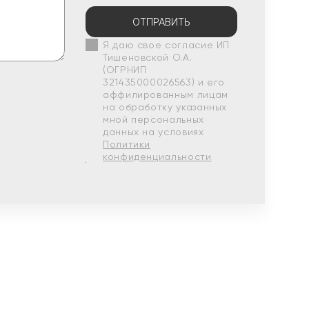
ОТПРАВИТЬ
Я даю свое согласие ИП
Тишеновской О.А.
(ОГРНИП
321435000026563) и его
аффилированным лицам
на обработку указанных
мной персональных
данных на условиях
Политики
конфиденциальности