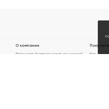
п
О компании
Покупат
Франшиза (коммерческая концессия)
Как опред
Карьера в ЯХОНТ
Акции
Контакты
Скупка и 
Магазины
Отзывы
Электронн
Правила п
подарочны