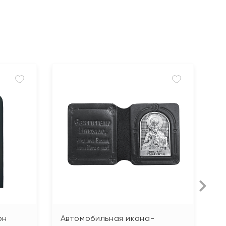
он
Автомобильная икона-
И