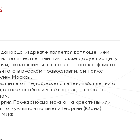
%
едоносца издревле является воплощением
ти. Величественный лик также дарует защиту
дям, оказавшимся в зоне военного конфликта.
ятого в русском православии, он также
елем Москвы.
 защите от недоброжелателей, избавлении от
ддержке слабых и угнетённых, а также о
цам.
оргия Победоносца можно на крестины или
нно мужчинам по имени Георгий (Юрий).
з МДФ.
ок