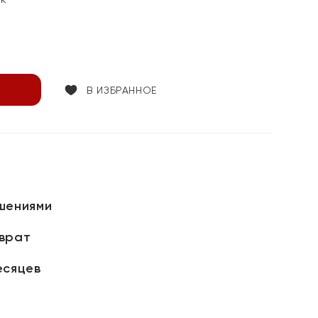
В ИЗБРАННОЕ
шениями
зврат
есяцев