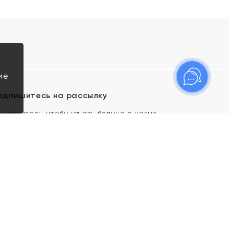
ие
одпишитесь на рассылку
одпишитесь, чтобы узнать больше о новых
оступлениях, новостях и спецпредложениях Яхонт!
Я даю свое согласие ИП Тишеновской О.А.