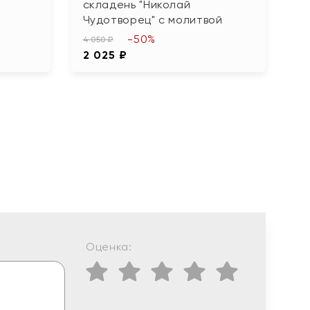
складень "Николай
9 
Чудотворец" с молитвой
4
-50%
4 050 ₽
2 025 ₽
Оценка: