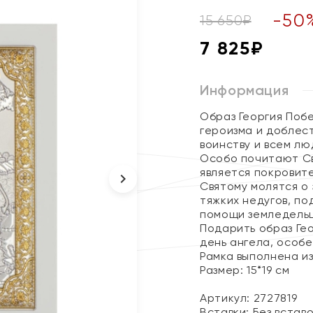
-
50
15 650
₽
7 825
₽
Информация
Образ Георгия Поб
героизма и доблес
воинству и всем лю
Особо почитают Св
является покровит
Святому молятся о
тяжких недугов, по
помощи земледель
Подарить образ Ге
день ангела, особе
Рамка выполнена и
Размер: 15*19 см
Артикул: 2727819
Вставки:
Без встав