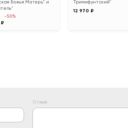
ская Божья Матерь" и
Тримифунтский"
тель"
12 970 ₽
-50%
 ₽
Отзыв: