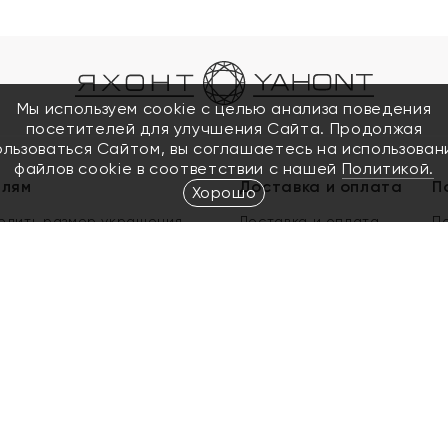
Мы используем cookie с целью анализа поведения
посетителей для улучшения Сайта. Продолжая
ользоваться Сайтом, вы соглашаетесь на использован
файлов cookie в соответствии с нашей
Политикой.
елям
Доставка и оплата
П
Хорошо
елить размер украшения
Доставка и оплата
П
п
обмен золота
ый подарочный сертификат
ользования Электронным
м сертификатом «Яхонт»