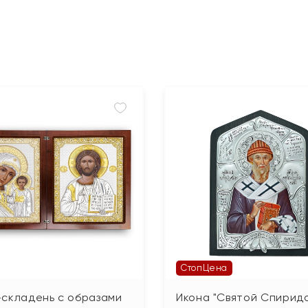
СтопЦена
-складень с образами
Икона "Святой Спирид