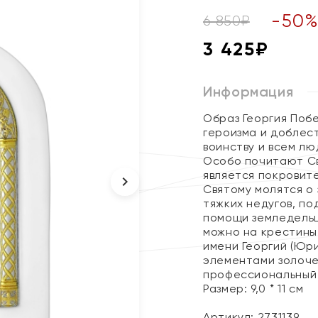
-
50
6 850
₽
3 425
₽
Информация
Образ Георгия Поб
героизма и доблес
воинству и всем лю
Особо почитают Св
является покровит
Святому молятся о
тяжких недугов, по
помощи земледельц
можно на крестины
имени Георгий (Юр
элементами золоче
профессиональный 
Размер: 9,0 * 11 см
Артикул: 2731139