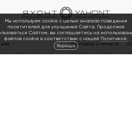
Мы используем cookie с целью анализа поведения
посетителей для улучшения Сайта. Продолжая
ользоваться Сайтом, вы соглашаетесь на использован
файлов cookie в соответствии с нашей
Политикой.
елям
Доставка и оплата
П
Хорошо
елить размер украшения
Доставка и оплата
П
п
обмен золота
ый подарочный сертификат
ользования Электронным
м сертификатом «Яхонт»