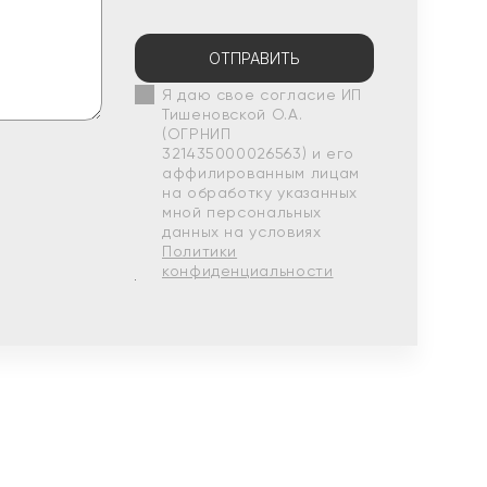
ОТПРАВИТЬ
Я даю свое согласие ИП
Тишеновской О.А.
(ОГРНИП
321435000026563) и его
аффилированным лицам
на обработку указанных
мной персональных
данных на условиях
Политики
конфиденциальности