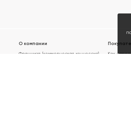
п
О компании
Покупат
Франшиза (коммерческая концессия)
Как опред
Карьера в ЯХОНТ
Акции
Контакты
Скупка и 
Магазины
Отзывы
Электронн
Правила п
подарочны