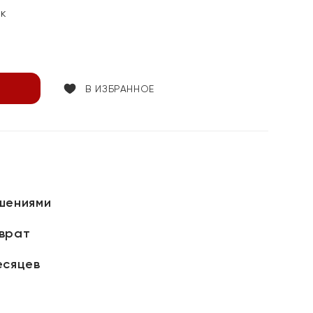
ок
В ИЗБРАННОЕ
шениями
зврат
есяцев