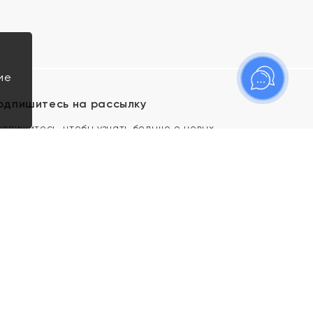
ие
одпишитесь на рассылку
одпишитесь, чтобы узнать больше о новых
оступлениях, новостях и спецпредложениях Яхонт!
Я даю свое согласие ИП Тишеновской О.А.
(ОГРНИП 321435000026563) и его
аффилированным лицам на обработку указанных