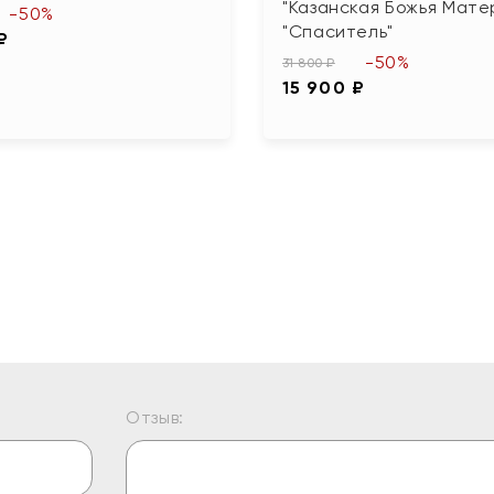
"Казанская Божья Матер
-50%
"Спаситель"
₽
-50%
31 800 ₽
15 900 ₽
Отзыв: