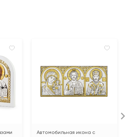
азами
Автомобильная икона с
И