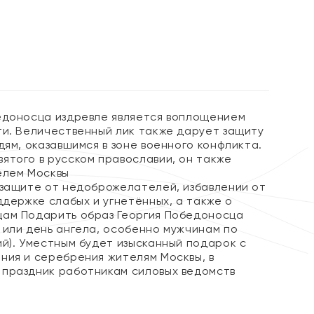
%
едоносца издревле является воплощением
ти. Величественный лик также дарует защиту
дям, оказавшимся в зоне военного конфликта.
ятого в русском православии, он также
елем Москвы
 защите от недоброжелателей, избавлении от
ддержке слабых и угнетённых, а также о
ам Подарить образ Георгия Победоносца
 или день ангела, особенно мужчинам по
ий). Уместным будет изысканный подарок с
ния и серебрения жителям Москвы, в
праздник работникам силовых ведомств