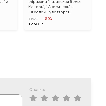
ь" и
образами "Казанская Божья
22
Матерь", "Спаситель" и
11
"Николай Чудотворец"
-50%
3 300 ₽
1 650 ₽
Оценка: