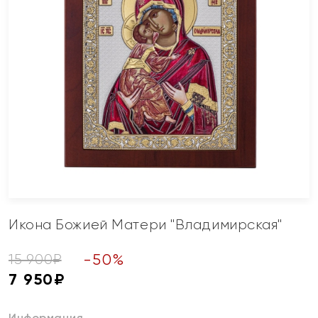
Икона Божией Матери "Владимирская"
-
50
%
15 900
₽
7 950
₽
Информация