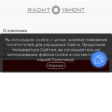
О компании
Франшиза (коммерческая концессия)
Мы используем cookie с целью анализа поведения
посетителей для улучшения Сайта. Продолжая
Карьера в ЯХОНТ
пользоваться Сайтом, вы соглашаетесь на
Контакты
использование файлов cookie в соответствии с
Магазины
нашей
Политикой.
Хорошо
КУПИТЬ
Покупателям
Как определить размер украшения
Киров
Акции
Магазины
Скупка и обмен золота
Отзывы
Электронный подарочный сертификат
Помолвка и свадьба
Правила пользования Электронным
Каталог