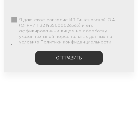
Я даю свое согласие ИП Тишеновской О.А.
(ОГРНИП 321435000026563) и его
аффилированным лицам на обработку
указанных мной персональных данных на
условиях
Политики конфиденциальности
ОТПРАВИТЬ