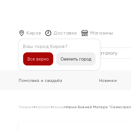
Киров
Доставка
Магазины
Ваш город Киров?
Каталог
Все верно
Сменить город
Помолвка и свадьба
Новинки
Главная
»
Каталог
»
Иконы
»
Икона Божией Матери "Семистре