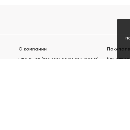
п
О компании
Покупат
Франшиза (коммерческая концессия)
Как опред
Карьера в ЯХОНТ
Акции
Контакты
Скупка и 
Магазины
Отзывы
Электронн
Правила п
подарочны