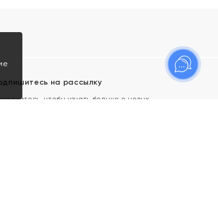
ие
одпишитесь на рассылку
одпишитесь, чтобы узнать больше о новых
оступлениях, новостях и спецпредложениях Яхонт!
Я даю свое согласие ИП Тишеновской О.А.
(ОГРНИП 321435000026563) и его