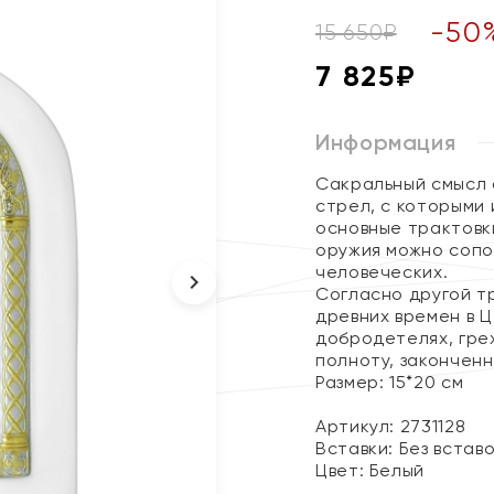
-
50
15 650
₽
7 825
₽
Информация
Сакральный смысл 
стрел, с которыми
основные трактовки
оружия можно сопо
человеческих.
Согласно другой тр
древних времен в Ц
добродетелях, гре
полноту, закончен
Размер: 15*20 см
Артикул: 2731128
Вставки:
Без встав
Цвет:
Белый