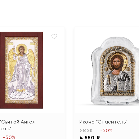
"Святой Ангел
Икона "Спаситель"
тель"
-50%
9 100 ₽
-50%
4 550 ₽