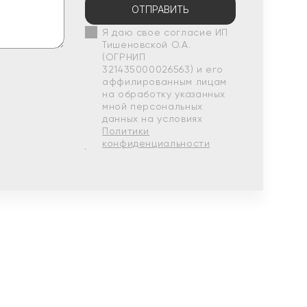
ОТПРАВИТЬ
Я даю свое согласие ИП
Тишеновской О.А.
(ОГРНИП
321435000026563) и его
аффилированным лицам
на обработку указанных
мной персональных
данных на условиях
Политики
конфиденциальности