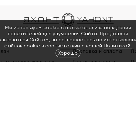
Мы используем cookie с целью анализа поведения
посетителей для улучшения Сайта. Продолжая
ользоваться Сайтом, вы соглашаетесь на использован
файлов cookie в соответствии с нашей
Политикой.
елям
Доставка и оплата
П
Хорошо
елить размер украшения
Доставка и оплата
П
п
обмен золота
ый подарочный сертификат
ользования Электронным
м сертификатом «Яхонт»