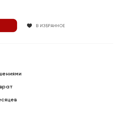
В ИЗБРАННОЕ
шениями
зврат
есяцев