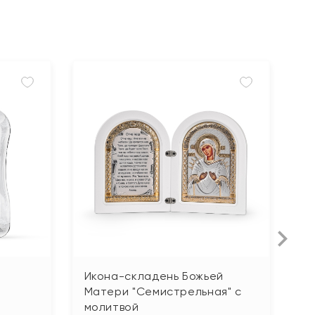
Икона-складень Божьей
И
Матери "Семистрельная" с
М
молитвой
8 