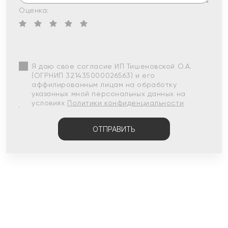
Оценка:
Я даю свое согласие ИП Тишеновской О.А.
(ОГРНИП 321435000026563) и его
аффилированным лицам на обработку
указанных мной персональных данных на
условиях
Политики конфиденциальности
ОТПРАВИТЬ