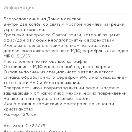
Информация
Благословление на Дом с молитвой.
Внутри две колбы со святым маслом и землёй из Греции,
украшена камнями.
Красивый подарок со Святой земли, который защитит
офис/дом от любых неблагоприятных воздействий.
Икона изготовлена с применением натурального
дерева, высококачественного МДФ, серебряных окладов
MIRO-SILVER.
Лик выполнен по методу шелкографии.
Основание - МДФ выполненный под шпон дерева.
Оклад выполнен из специального металлического
сплава, обработанного серебром 999, с использованием
технологии PVD и биметаллизации.
Поверхность икон покрыта защитным лаком, надежно
защищающим от каких-либо механических повреждений.
На цвета и материалы не влияет время.
Икона создана греческими мастерами по канонам
христианства.
Размер: 12*8 см
Артикул: 2727779
Вставки:
Аметист, Коралл