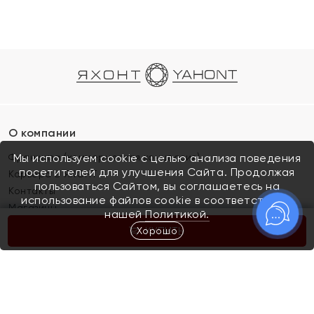
О компании
Франшиза (коммерческая концессия)
Мы используем cookie с целью анализа поведения
посетителей для улучшения Сайта. Продолжая
Карьера в ЯХОНТ
пользоваться Сайтом, вы соглашаетесь на
Контакты
использование файлов cookie в соответствии с
Магазины
нашей
Политикой.
Хорошо
КУПИТЬ
Покупателям
Как определить размер украшения
Киров
Акции
Магазины
Скупка и обмен золота