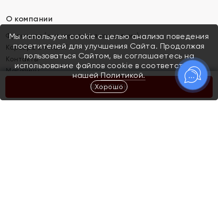
О компании
Франшиза (коммерческая концессия)
Мы используем cookie с целью анализа поведения
посетителей для улучшения Сайта. Продолжая
Карьера в ЯХОНТ
пользоваться Сайтом, вы соглашаетесь на
Контакты
использование файлов cookie в соответствии с
Магазины
нашей
Политикой.
Хорошо
КУПИТЬ
Покупателям
Как определить размер украшения
Киров
Акции
Магазины
Скупка и обмен золота
Отзывы
Электронный подарочный сертификат
Помолвка и свадьба
Правила пользования Электронным
Каталог
подарочным сертификатом «Яхонт»
Новинки
Доставка и оплата
Акции