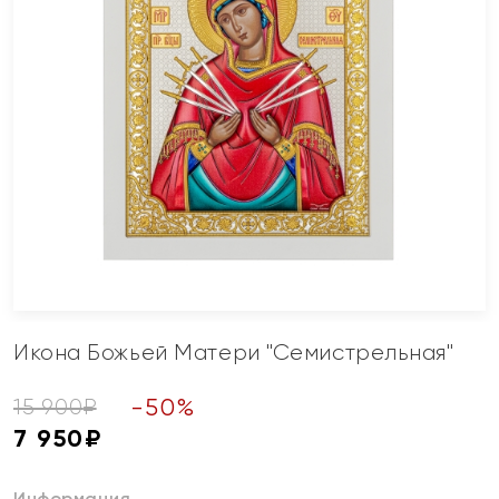
Икона Божьей Матери "Семистрельная"
-
50
%
15 900
₽
7 950
₽
Информация