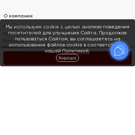
О компании
Франшиза (коммерческая концессия)
Мы используем cookie с целью анализа поведения
посетителей для улучшения Сайта. Продолжая
Карьера в ЯХОНТ
пользоваться Сайтом, вы соглашаетесь на
Контакты
использование файлов cookie в соответствии с
Магазины
нашей
Политикой.
Хорошо
КУПИТЬ
Покупателям
Как определить размер украшения
Киров
Акции
Магазины
Скупка и обмен золота
Отзывы
Электронный подарочный сертификат
Помолвка и свадьба
Правила пользования Электронным
Каталог
подарочным сертификатом «Яхонт»
Новинки
Доставка и оплата
Акции