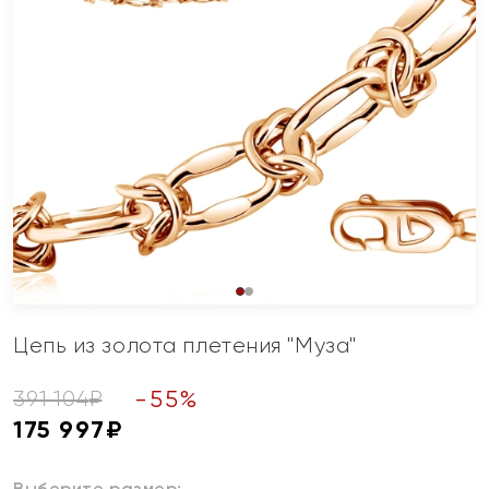
Цепь из золота плетения "Муза"
-
55
%
391 104
₽
175 997
₽
Выберите размер: