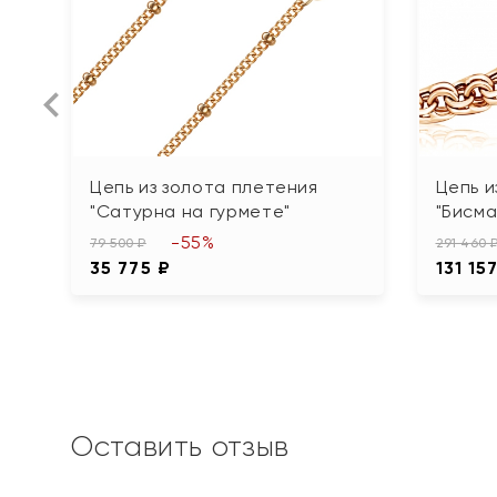
Цепь из золота плетения
Цепь и
"Сатурна на гурмете"
"Бисма
-55%
79 500 ₽
291 460 
35 775 ₽
131 15
Оставить отзыв