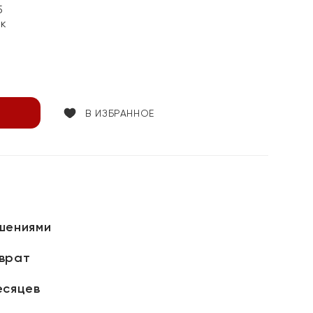
5
ок
В ИЗБРАННОЕ
шениями
зврат
есяцев