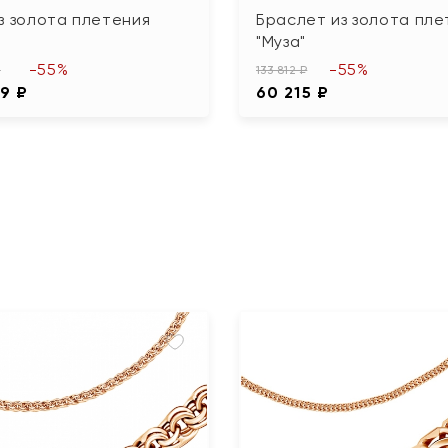
з золота плетения
Браслет из золота пле
"Муза"
-55%
-55%
₽
133 812 ₽
69 ₽
60 215 ₽