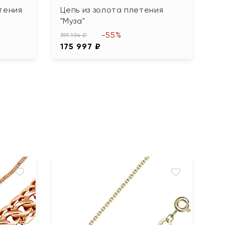
тения
Цепь из золота плетения
Б
"Муза"
"М
-55%
391 104 ₽
14
175 997 ₽
6