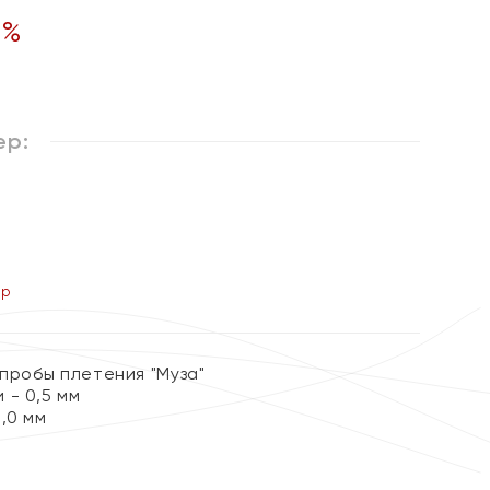
5
%
ер:
ер
 пробы плетения "Муза"
 - 0,5 мм
,0 мм