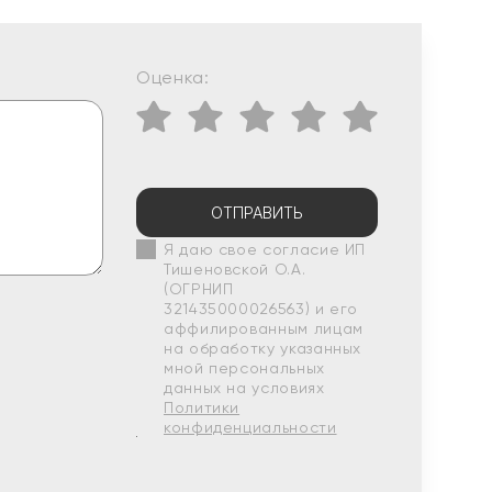
Оценка:
ОТПРАВИТЬ
Я даю свое согласие ИП
Тишеновской О.А.
(ОГРНИП
321435000026563) и его
аффилированным лицам
на обработку указанных
мной персональных
данных на условиях
Политики
конфиденциальности