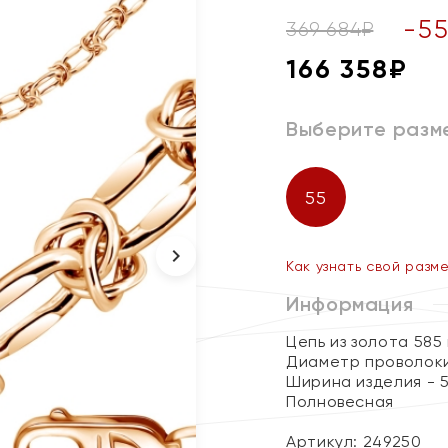
-
5
369 684
₽
166 358
₽
Выберите разм
55
Как узнать свой разм
Информация
Цепь из золота 585
Диаметр проволоки
Ширина изделия - 5
Полновесная
Артикул: 249250