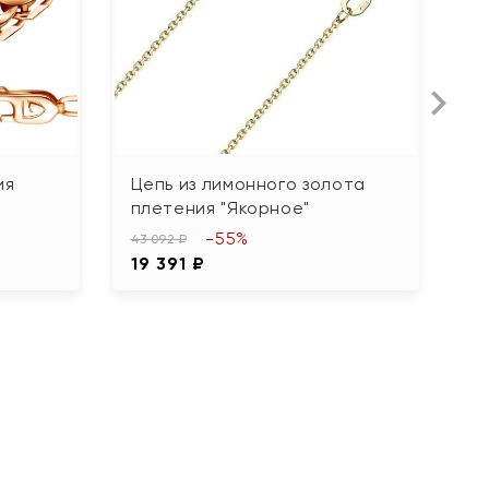
ия
Цепь из лимонного золота
Ц
плетения "Якорное"
"К
-55%
43 092 ₽
48
19 391 ₽
2