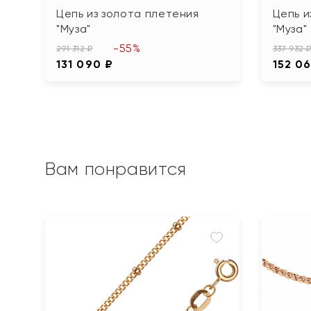
Цепь из золота плетения
Цепь и
"Муза"
"Муза"
-55%
291 312 ₽
337 932 
131 090 ₽
152 0
Вам понравится