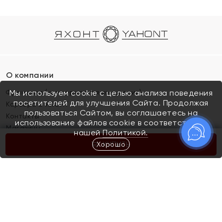
О компании
Франшиза (коммерческая концессия)
Мы используем cookie с целью анализа поведения
посетителей для улучшения Сайта. Продолжая
Карьера в ЯХОНТ
пользоваться Сайтом, вы соглашаетесь на
Контакты
использование файлов cookie в соответствии с
Магазины
нашей
Политикой.
Хорошо
КУПИТЬ
Покупателям
Как определить размер украшения
Киров
Акции
Магазины
Скупка и обмен золота
Отзывы
Электронный подарочный сертификат
Помолвка и свадьба