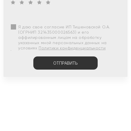
Я даю свое согласие ИП Тишеновской О.А.
(ОГРНИП 321435000026563) и его
аффилированным лицам на обработку
указанных мной персональных данных на
условиях
Политики конфиденциальности
ОТПРАВИТЬ