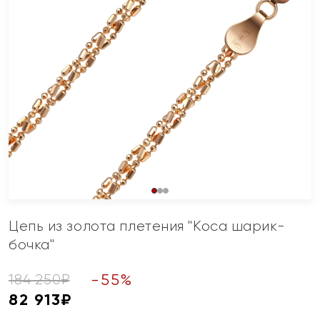
Цепь из золота плетения "Коса шарик-
бочка"
-
55
%
184 250
₽
82 913
₽