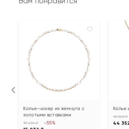
Вам понравится
Колье-чокер из жемчуга с
Колье 
золотыми вставками
98 560 ₽
-55%
44 35
33 404 ₽