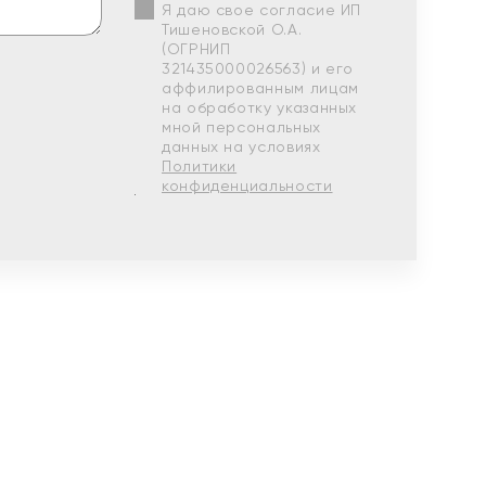
Я даю свое согласие ИП
Тишеновской О.А.
(ОГРНИП
321435000026563) и его
аффилированным лицам
на обработку указанных
мной персональных
данных на условиях
Политики
конфиденциальности