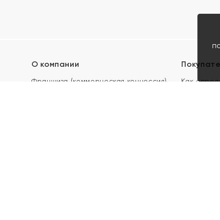
п
О компании
Покупат
Франшиза (коммерческая концессия)
Как опред
Карьера в ЯХОНТ
Акции
Контакты
Скупка и 
Магазины
Отзывы
Электронн
Правила п
подарочны