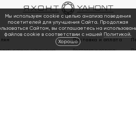
Мы используем cookie с целью анализа поведения
посетителей для улучшения Сайта. Продолжая
ользоваться Сайтом, вы соглашаетесь на использован
файлов cookie в соответствии с нашей
Политикой.
елям
Доставка и оплата
П
Хорошо
елить размер украшения
Доставка и оплата
П
п
обмен золота
ый подарочный сертификат
ользования Электронным
м сертификатом «Яхонт»