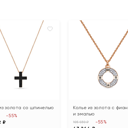
из золота со шпинелью
Колье из золота с фиа
и эмалью
-55%
-55%
2 ₽
105 030 ₽