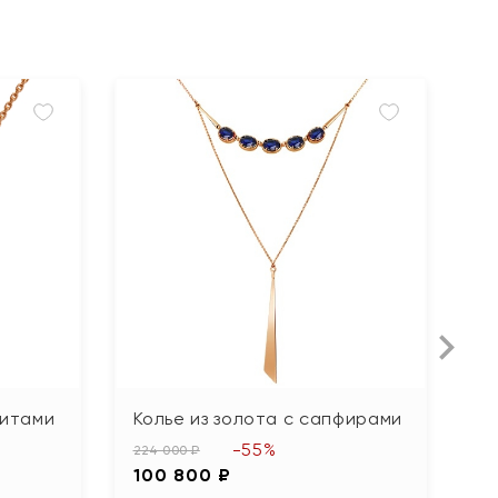
нитами
Колье из золота с сапфирами
К
-55%
224 000 ₽
10
100 800 ₽
4