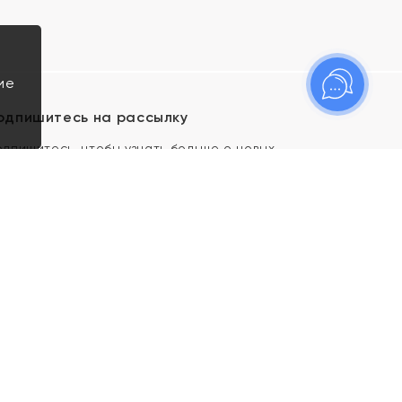
ие
одпишитесь на рассылку
одпишитесь, чтобы узнать больше о новых
оступлениях, новостях и спецпредложениях Яхонт!
Я даю свое согласие ИП Тишеновской О.А.
(ОГРНИП 321435000026563) и его
аффилированным лицам на обработку указанных
мной персональных данных на условиях
Политики