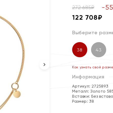
-
5
272 685
₽
122 708
₽
Выберите разм
38
43
Как узнать свой разм
Информация
Артикул: 2725893
Металл:
Золото 58
Вставки:
Без встав
Размер:
38