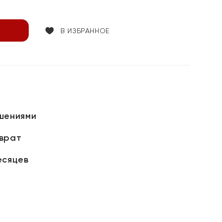
В ИЗБРАННОЕ
шениями
зврат
есяцев