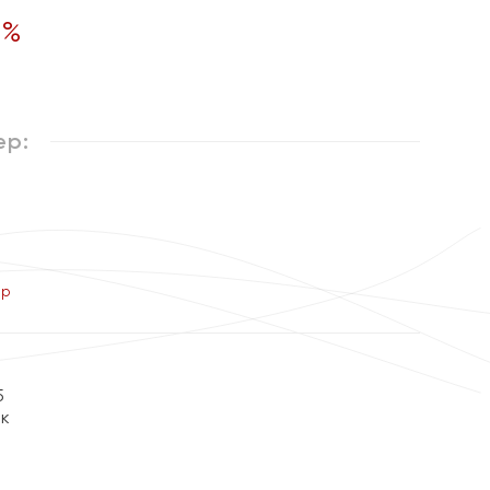
5
%
ер:
ер
5
ок