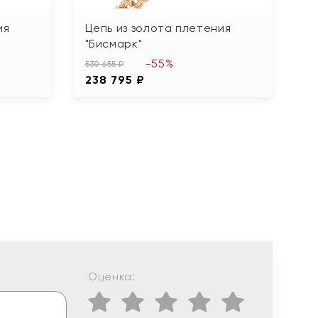
ия
Цепь из золота плетения
Т
"Бисмарк"
и
-55%
530 655 ₽
16
238 795 ₽
7
Оценка: