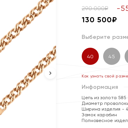
-
5
290 000
₽
130 500
₽
Выберите разм
40
45
Как узнать свой разм
Информация
Цепь из золота 585
Диаметр проволоки
Ширина изделия - 4
Замок карабин
Полновесное изде