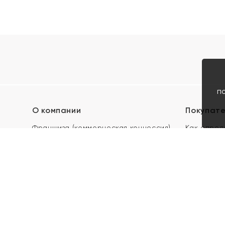
п
О компании
Покупат
Франшиза (коммерческая концессия)
Как опред
Карьера в ЯХОНТ
Акции
Контакты
Скупка и 
Магазины
Отзывы
Электронн
Правила п
подарочны