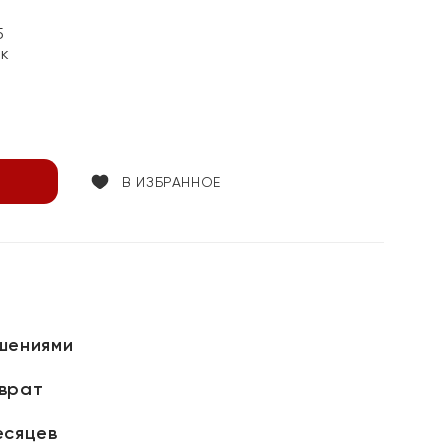
5
ок
В ИЗБРАННОЕ
шениями
зврат
есяцев