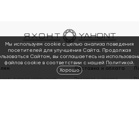
Мы используем cookie с целью анализа поведения
посетителей для улучшения Сайта. Продолжая
ользоваться Сайтом, вы соглашаетесь на использован
файлов cookie в соответствии с нашей
Политикой.
елям
Доставка и оплата
П
Хорошо
елить размер украшения
Доставка и оплата
П
п
обмен золота
ый подарочный сертификат
ользования Электронным
м сертификатом «Яхонт»