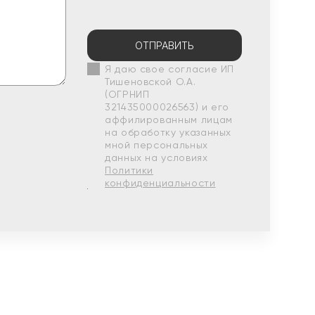
ОТПРАВИТЬ
Я даю свое согласие ИП
Тишеновской О.А.
(ОГРНИП
321435000026563) и его
аффилированным лицам
на обработку указанных
мной персональных
данных на условиях
Политики
конфиденциальности