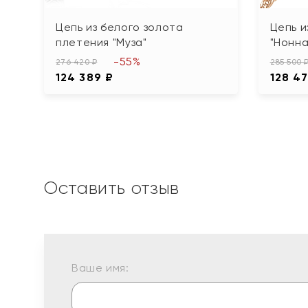
Цепь из белого золота
Цепь и
плетения "Муза"
"Нонна
-55%
276 420 ₽
285 500 
124 389 ₽
128 47
Оставить отзыв
Ваше имя: