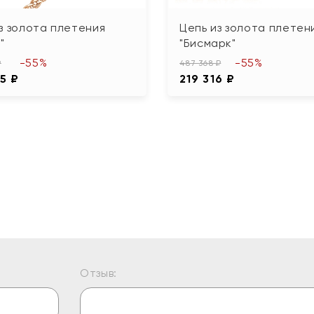
з золота плетения
Цепь из золота плетен
"
"Бисмарк"
-55%
-55%
₽
487 368 ₽
5 ₽
219 316 ₽
Отзыв: