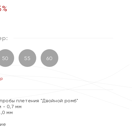
5
%
ер:
50
55
60
ер
 пробы плетения "Двойной ромб"
 - 0,7 мм
,0 мм
лие