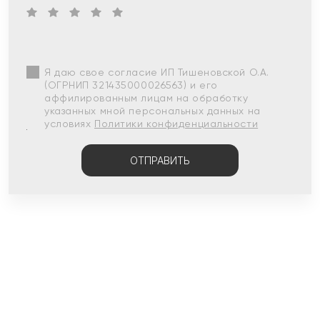
Я даю свое согласие ИП Тишеновской О.А.
(ОГРНИП 321435000026563) и его
аффилированным лицам на обработку
указанных мной персональных данных на
условиях
Политики конфиденциальности
ОТПРАВИТЬ