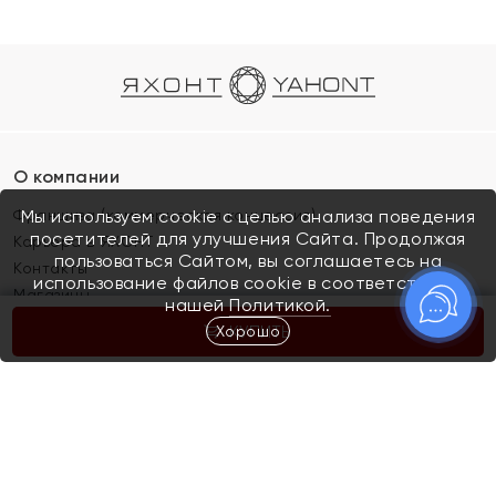
О компании
Франшиза (коммерческая концессия)
Мы используем cookie с целью анализа поведения
посетителей для улучшения Сайта. Продолжая
Карьера в ЯХОНТ
пользоваться Сайтом, вы соглашаетесь на
Контакты
использование файлов cookie в соответствии с
Магазины
нашей
Политикой.
Хорошо
КУПИТЬ
Покупателям
Как определить размер украшения
Киров
Акции
Магазины
Скупка и обмен золота
Отзывы
Электронный подарочный сертификат