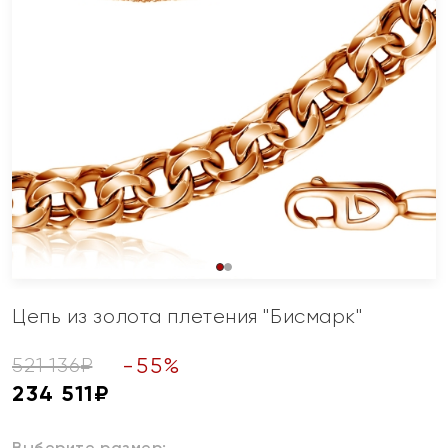
Цепь из золота плетения "Бисмарк"
-
55
%
521 136
₽
234 511
₽
Выберите размер: