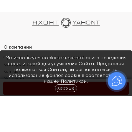
О компании
Франшиза (коммерческая концессия)
Мы используем cookie с целью анализа поведения
посетителей для улучшения Сайта. Продолжая
Карьера в ЯХОНТ
пользоваться Сайтом, вы соглашаетесь на
Контакты
использование файлов cookie в соответствии с
Магазины
нашей
Политикой.
Хорошо
КУПИТЬ
Покупателям
Как определить размер украшения
Киров
Акции
Магазины
Скупка и обмен золота
Отзывы
Электронный подарочный сертификат