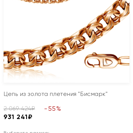
Цепь из золота плетения "Бисмарк"
-
55
%
2 069 424
₽
931 241
₽
Выберите размер: