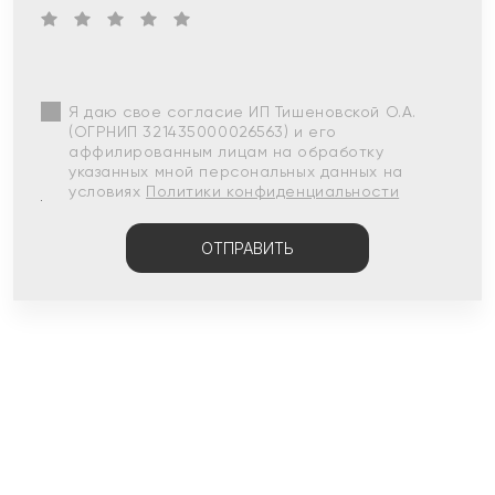
Я даю свое согласие ИП Тишеновской О.А.
(ОГРНИП 321435000026563) и его
аффилированным лицам на обработку
указанных мной персональных данных на
условиях
Политики конфиденциальности
ОТПРАВИТЬ